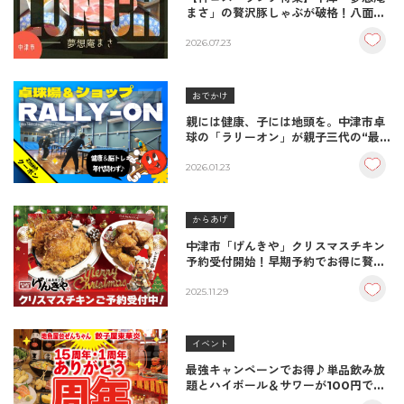
まさ」の贅沢豚しゃぶが破格！八面山
級の圧倒的な肉の山
2026.07.23
おでかけ
親には健康、子には地頭を。中津市卓
球の「ラリーオン」が親子三代の“最
高の居場所”になる理由
2026.01.23
からあげ
中津市「げんきや」クリスマスチキン
予約受付開始！早期予約でお得に贅沢
な一本を
2025.11.29
イベント
最強キャンペーンでお得♪単品飲み放
題とハイボール＆サワーが100円で飲
めるってよ！【居酒屋】餃子屋東華