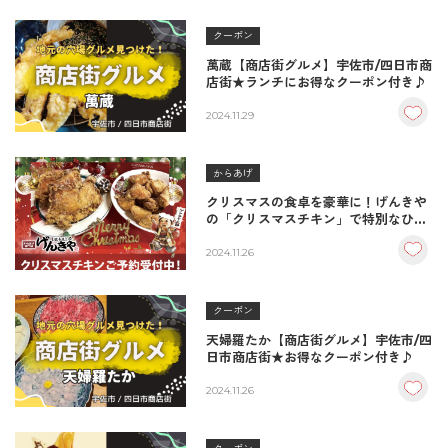
クーポン
萬蔵【商店街グルメ】宇佐市/四日市商
店街★ランチにお得なクーポン付き♪
2024.11.29
からあげ
クリスマスの食卓を豪華に！げんきや
の「クリスマスチキン」で特別なひと
時を！
2024.11.26
クーポン
天婦羅たか【商店街グルメ】宇佐市/四
日市商店街★お得なクーポン付き♪
2024.11.26