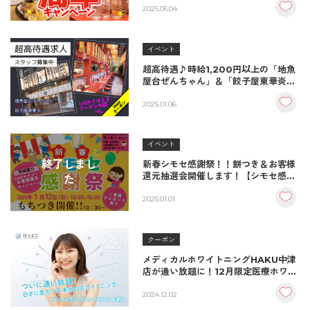
炎・地魚屋台ぜんちゃん/中津市
2025.05.04
イベント
超高待遇♪時給1,200円以上の「地魚
屋台ぜんちゃん」＆「餃子屋東華炎」
でホールスタッフ大募集！クーポン＆
最後にお得なキャンペーンも♪
2025.01.06
イベント
終了しまし
新春シモセ感謝祭！！餅つき＆お客様
還元抽選会開催します！【シモセ感謝
た
祭】2025
2025.01.01
クーポン
メディカルホワイトニングHAKU中津
店が通い放題に！12月限定医療ホワイ
トニングのお得なキャンペーンも！/中
津市
2024.12.02