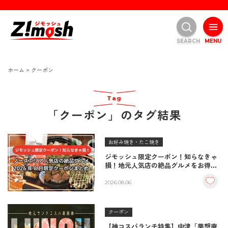
SEARCH
MENU
ホーム
>
クーポン
Tag
「クーポン」のタグ結果
お好み焼き・たこ焼き
ジモッシュ限定クーポン！知らなきゃ
損！地元人気店の絶品グルメをお得に
楽しむクーポンまとめ
2026.08.06
クーポン
【神コスパランチ特集】中津「夢想庵