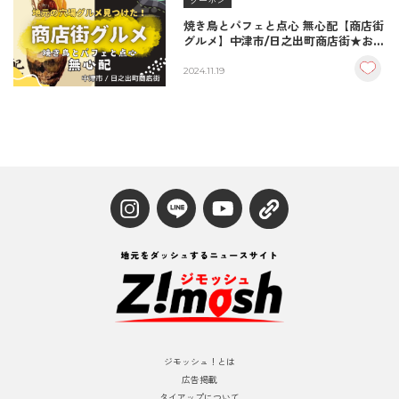
クーポン
焼き鳥とパフェと点心 無心配【商店街
グルメ】中津市/日之出町商店街★お得
なクーポン付き♪
2024.11.19
ジモッシュ！とは
広告掲載
タイアップについて