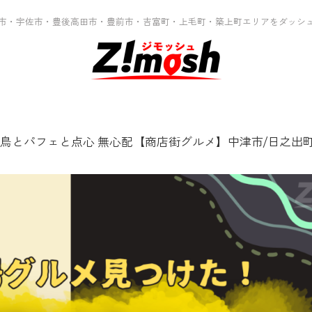
市・宇佐市・豊後高田市・豊前市・吉富町・上毛町・築上町エリアをダッシ
鳥とパフェと点心 無心配【商店街グルメ】中津市/日之出