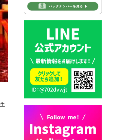
2026年7月30日 豊前市立学校
再編成準備協議会
2026年7月30日 豊前市立学校
紹介≪再編計画の見直しにつ
いて≫
2026年7月29日 豊前市指定ご
み袋販売のお知らせ
2026年7月28日 豊前カラス天
狗みなと祭り（花火大会）開
催決定！
2026年7月28日 ごみ収集日の
お知らせ
生
2026年7月28日 令和8年度
京築地区水道企業団職員採用
試験（募集）
2026年7月27日 マイナンバー