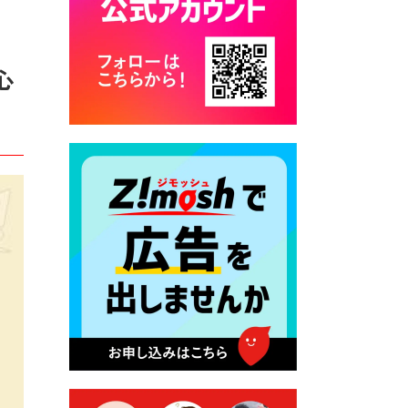
カード交付に伴う休日および
平日夜間開庁の案内
2026年7月22日 令和８年度
心
「こども文化パスポート事
業」
2026年7月21日 卜仙の郷 お
盆期間の営業時間のお知らせ
2026年7月17日 バス経路検索
のご利用案内
2026年7月10日 台湾伝統音楽
団体 「北埔八音団・楽善軒」
公演開催のお知らせ
2026年7月9日 クラウドファ
ンディング型ふるさと納税の
実施について
2026年7月9日 農地法等に係