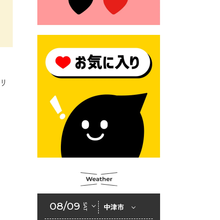
2026年6月23日 （一財）豊前
市佐野・則尾育英会奨学生募
集の「てびき」
2026年6月22日 神楽人の祭展
2026年6月18日 セアカゴケグ
モにご注意ください！
リ
2026年6月17日 クーリングシ
ェルターの指定
2026年6月10日 令和８年経済
センサス-活動調査
2026年6月9日 令和８年第３
回定例会「一般質問一覧表」
2026年6月5日 新婚世帯の家
賃の助成をしています
08/09
SAT
中津市
2026年6月2日 戸籍に氏名の
振り仮名が記載されます