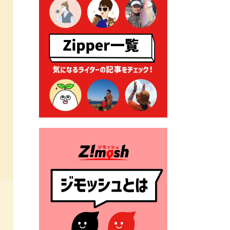
る各種申請に係る登記事項証
明書の添付省略について
2026年7月9日 廃食用油の回
収
2026年7月7日 「おゆずりコ
ーナー」について
2026年7月1日 豊前市民プール
一般開放
2026年7月1日 「豊前市定住促
進奨励金」が始まります！
（令和８年４月１日施行）
2026年6月25日 指定ごみ袋価
格改定
2026年6月23日 公告一覧（市
内業者対象）を更新しまし
た。