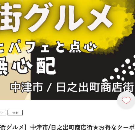
ジア
特集
店街グルメ】中津市/日之出町商店街★お得なクー