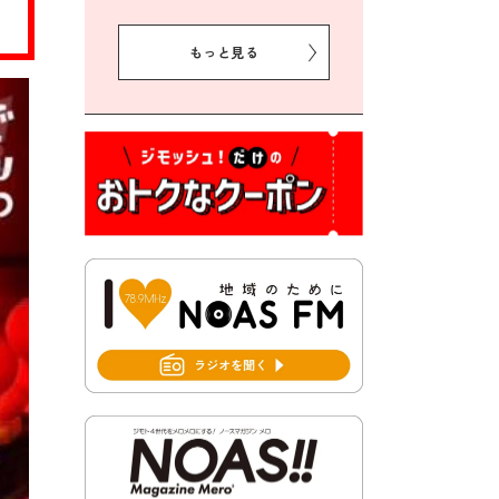
2026年8月5日 豊前市クリー
ン作戦参加者募集
もっと見る
2026年8月3日 千束地域づく
り協議会
2026年8月3日 第13回市町村
対抗「福岡駅伝」出場選手募
集！
2026年7月31日 令和8年熊本
地震義援金の受付について
2026年7月31日 第６次豊前市
総合計画後期基本計画策定業
務委託に係る質問回答につい
て
2026年7月31日 市税等の納付
書が変わります！
2026年7月30日 豊前市立豊前
中学校の進捗状況について