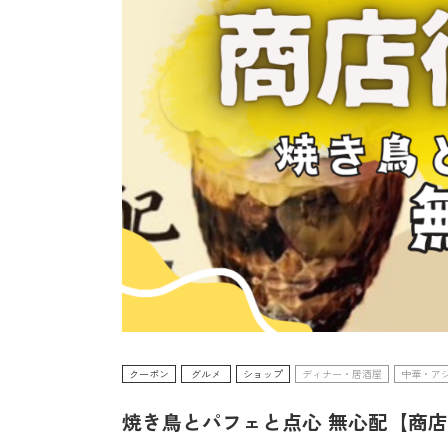
クーポン
グルメ
ショップ
ディナー・居酒屋
中華・ア
焼き鳥とパフェと点心 無心配【商