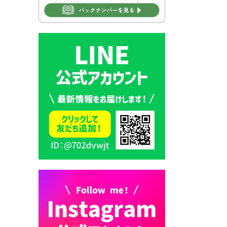
2026年7月30日 豊前市立学校
再編成準備協議会
2026年7月30日 豊前市立学校
紹介≪再編計画の見直しにつ
いて≫
2026年7月29日 豊前市指定ご
み袋販売のお知らせ
2026年7月28日 豊前カラス天
狗みなと祭り（花火大会）開
催決定！
2026年7月28日 ごみ収集日の
お知らせ
2026年7月28日 令和8年度
京築地区水道企業団職員採用
試験（募集）
2026年7月27日 マイナンバー