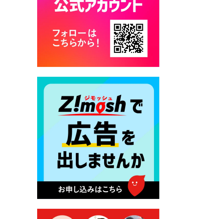
カード交付に伴う休日および
平日夜間開庁の案内
2026年7月22日 令和８年度
「こども文化パスポート事
業」
2026年7月21日 卜仙の郷 お
盆期間の営業時間のお知らせ
2026年7月17日 バス経路検索
のご利用案内
2026年7月10日 台湾伝統音楽
団体 「北埔八音団・楽善軒」
公演開催のお知らせ
2026年7月9日 クラウドファ
ンディング型ふるさと納税の
実施について
2026年7月9日 農地法等に係