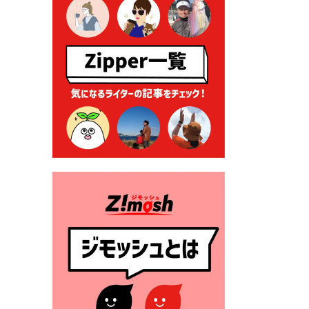
る各種申請に係る登記事項証
明書の添付省略について
2026年7月9日 廃食用油の回
収
2026年7月7日 「おゆずりコ
ーナー」について
2026年7月1日 豊前市民プール
一般開放
2026年7月1日 「豊前市定住促
進奨励金」が始まります！
（令和８年４月１日施行）
2026年6月25日 指定ごみ袋価
格改定
2026年6月23日 公告一覧（市
内業者対象）を更新しまし
た。