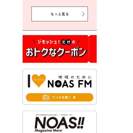
2026年8月5日 豊前市クリー
ン作戦参加者募集
もっと見る
2026年8月3日 千束地域づく
り協議会
2026年8月3日 第13回市町村
対抗「福岡駅伝」出場選手募
集！
2026年7月31日 令和8年熊本
地震義援金の受付について
2026年7月31日 第６次豊前市
総合計画後期基本計画策定業
務委託に係る質問回答につい
て
2026年7月31日 市税等の納付
書が変わります！
2026年7月30日 豊前市立豊前
中学校の進捗状況について