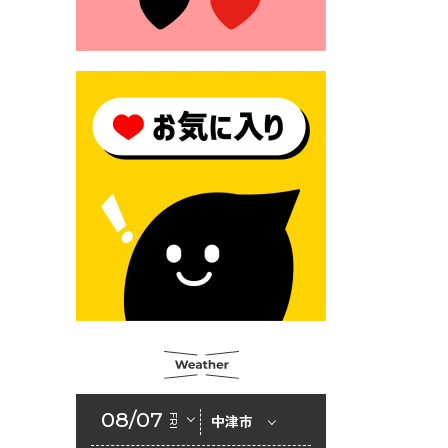
2026年6月23日 （一財）豊前
市佐野・則尾育英会奨学生募
集の「てびき」
2026年6月22日 神楽人の祭展
2026年6月18日 セアカゴケグ
モにご注意ください！
2026年6月17日 クーリングシ
ェルターの指定
2026年6月10日 令和８年経済
センサス-活動調査
2026年6月9日 令和８年第３
回定例会「一般質問一覧表」
2026年6月5日 新婚世帯の家
賃の助成をしています
08/07
FRI
中津市
2026年6月2日 戸籍に氏名の
振り仮名が記載されます