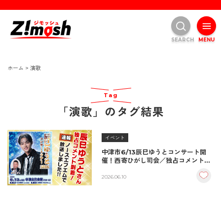
SEARCH
MENU
ホーム
>
演歌
Tag
「演歌」のタグ結果
イベント
中津市6/13辰巳ゆうとコンサート開
催！西寄ひがし司会／独占コメント
NOAS FMで放送しました！
2026.06.10