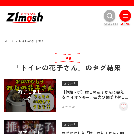
SEARCH
MENU
ホーム
>
トイレの花子さん
Tag
「トイレの花子さん」のタグ結果
おでかけ
終了しまし
【体験レポ】推しの花子さんに会え
る!? イオンモール三光のおばけやしき
た
が今年も楽しい！
2025.08.01
おでかけ
終了しまし
おばけやしき「推しの花子さん」開