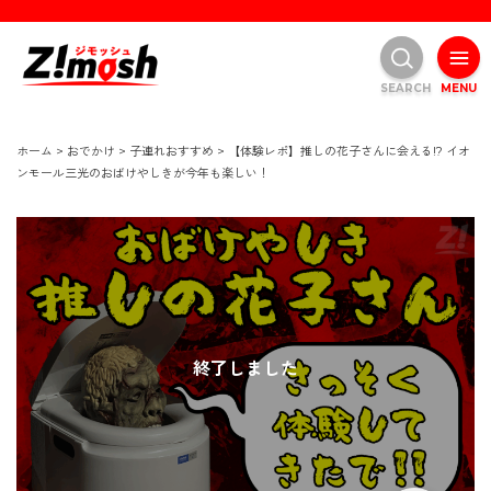
SEARCH
MENU
ホーム
>
おでかけ
>
子連れおすすめ
>
【体験レポ】推しの花子さんに会える!? イオ
ンモール三光のおばけやしきが今年も楽しい！
終了しました