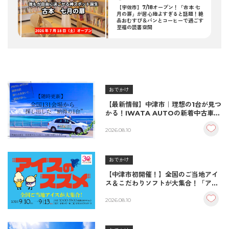
【宇佐市】7/18オープン！「古本 七
月の扉」が居心地よすぎると話題！絶
品おむすび＆パンとコーヒーで過ごす
至福の読書空間
おでかけ
【最新情報】中津市｜理想の1台が見つ
かる！IWATA AUTOの新着中古車＆
納車実績をご紹介
2026.08.10
おでかけ
【中津市初開催！】全国のご当地アイ
ス＆こだわりソフトが大集合！「アイ
スのススメ」開催決定！
2026.08.10