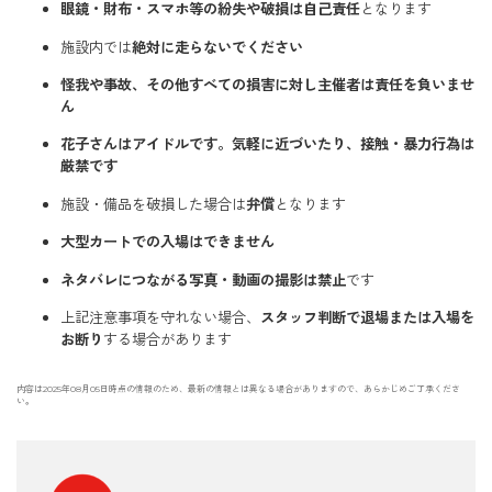
眼鏡・財布・スマホ等の紛失や破損は自己責任
となります
施設内では
絶対に走らないでください
怪我や事故、その他すべての損害に対し主催者は責任を負いませ
ん
花子さんはアイドルです。気軽に近づいたり、接触・暴力行為は
厳禁です
施設・備品を破損した場合は
弁償
となります
大型カートでの入場はできません
ネタバレにつながる写真・動画の撮影は禁止
です
上記注意事項を守れない場合、
スタッフ判断で退場または入場を
お断り
する場合があります
内容は2025年08月05日時点の情報のため、最新の情報とは異なる場合がありますので、あらかじめご了承くださ
い。