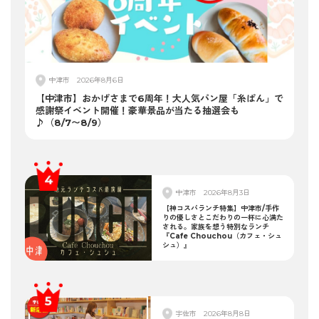
中津市
2026年8月6日
【中津市】おかげさまで6周年！大人気パン屋「糸ぱん」で
感謝祭イベント開催！豪華景品が当たる抽選会も
♪（8/7〜8/9）
中津市
2026年8月3日
【神コスパランチ特集】中津市/手作
りの優しさとこだわりの一杯に心満た
される。家族を想う特別なランチ
『Cafe Chouchou（カフェ・シュ
シュ）』
宇佐市
2026年8月8日