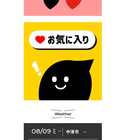
2026年6月23日 （一財）豊前
市佐野・則尾育英会奨学生募
集の「てびき」
2026年6月22日 神楽人の祭展
2026年6月18日 セアカゴケグ
モにご注意ください！
2026年6月17日 クーリングシ
ェルターの指定
2026年6月10日 令和８年経済
センサス-活動調査
2026年6月9日 令和８年第３
回定例会「一般質問一覧表」
2026年6月5日 新婚世帯の家
賃の助成をしています
08/09
SAT
中津市
2026年6月2日 戸籍に氏名の
振り仮名が記載されます