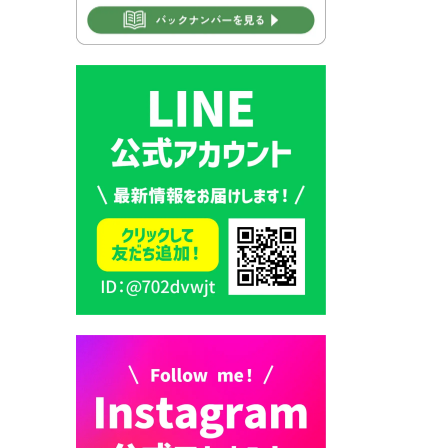
2026年7月30日 豊前市立学校
再編成準備協議会
2026年7月30日 豊前市立学校
紹介≪再編計画の見直しにつ
いて≫
2026年7月29日 豊前市指定ご
み袋販売のお知らせ
2026年7月28日 豊前カラス天
狗みなと祭り（花火大会）開
催決定！
2026年7月28日 ごみ収集日の
お知らせ
2026年7月28日 令和8年度
京築地区水道企業団職員採用
試験（募集）
2026年7月27日 マイナンバー