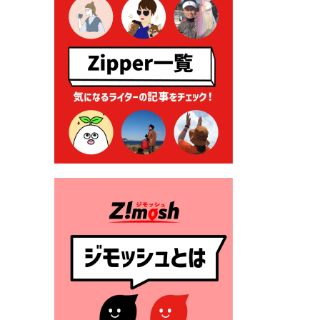
る各種申請に係る登記事項証
明書の添付省略について
2026年7月9日 廃食用油の回
収
2026年7月7日 「おゆずりコ
ーナー」について
2026年7月1日 豊前市民プール
一般開放
2026年7月1日 「豊前市定住促
進奨励金」が始まります！
（令和８年４月１日施行）
2026年6月25日 指定ごみ袋価
格改定
2026年6月23日 公告一覧（市
内業者対象）を更新しまし
た。