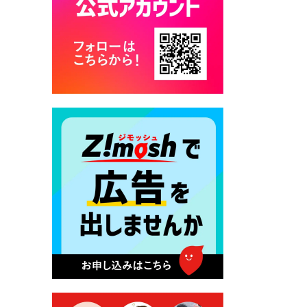
カード交付に伴う休日および
平日夜間開庁の案内
2026年7月22日 令和８年度
「こども文化パスポート事
業」
2026年7月21日 卜仙の郷 お
盆期間の営業時間のお知らせ
2026年7月17日 バス経路検索
のご利用案内
2026年7月10日 台湾伝統音楽
団体 「北埔八音団・楽善軒」
公演開催のお知らせ
2026年7月9日 クラウドファ
ンディング型ふるさと納税の
実施について
2026年7月9日 農地法等に係