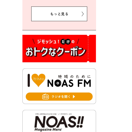
2026年8月5日 豊前市クリー
ン作戦参加者募集
もっと見る
2026年8月3日 千束地域づく
り協議会
2026年8月3日 第13回市町村
対抗「福岡駅伝」出場選手募
集！
2026年7月31日 令和8年熊本
地震義援金の受付について
2026年7月31日 第６次豊前市
総合計画後期基本計画策定業
務委託に係る質問回答につい
て
2026年7月31日 市税等の納付
書が変わります！
2026年7月30日 豊前市立豊前
中学校の進捗状況について