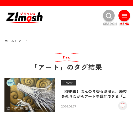
SEARCH
MENU
ホーム
>
アート
Tag
「アート」のタグ結果
ひなた
【佐伯市】ほんのり香る潮風と、廃校
を巡りながらアートを堪能できる『波
当津美術館』
2026.05.27