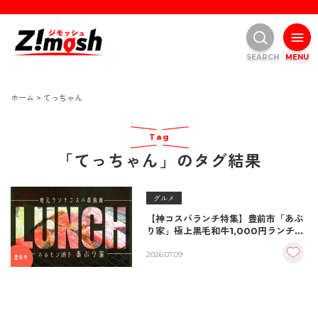
SEARCH
MENU
ホーム
>
てっちゃん
Tag
「てっちゃん」のタグ結果
グルメ
【神コスパランチ特集】豊前市「あぶ
り家」極上黒毛和牛1,000円ランチ！
超穴場店見つけた！
2026.07.09