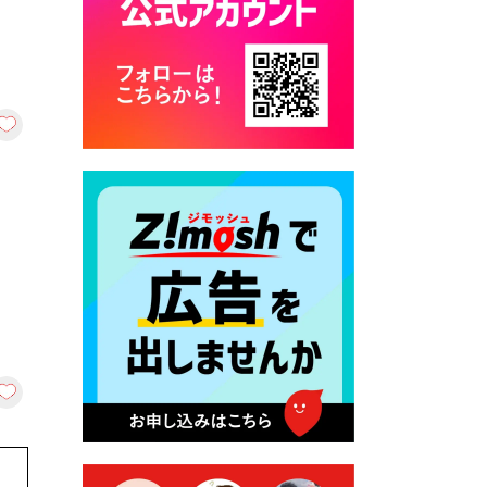
カード交付に伴う休日および
平日夜間開庁の案内
2026年7月22日 令和８年度
「こども文化パスポート事
業」
2026年7月21日 卜仙の郷 お
盆期間の営業時間のお知らせ
2026年7月17日 バス経路検索
のご利用案内
2026年7月10日 台湾伝統音楽
団体 「北埔八音団・楽善軒」
公演開催のお知らせ
2026年7月9日 クラウドファ
ンディング型ふるさと納税の
実施について
2026年7月9日 農地法等に係