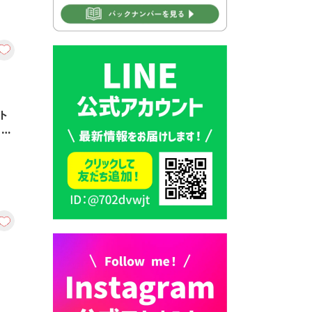
2026年7月30日 豊前市立学校
再編成準備協議会
2026年7月30日 豊前市立学校
紹介≪再編計画の見直しにつ
いて≫
ト
2026年7月29日 豊前市指定ご
ラン
み袋販売のお知らせ
2026年7月28日 豊前カラス天
狗みなと祭り（花火大会）開
催決定！
2026年7月28日 ごみ収集日の
お知らせ
2026年7月28日 令和8年度
京築地区水道企業団職員採用
試験（募集）
2026年7月27日 マイナンバー