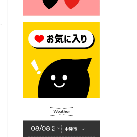
2026年6月23日 （一財）豊前
市佐野・則尾育英会奨学生募
集の「てびき」
2026年6月22日 神楽人の祭展
2026年6月18日 セアカゴケグ
モにご注意ください！
2026年6月17日 クーリングシ
ェルターの指定
2026年6月10日 令和８年経済
センサス-活動調査
2026年6月9日 令和８年第３
回定例会「一般質問一覧表」
2026年6月5日 新婚世帯の家
賃の助成をしています
08/08
SAT
中津市
2026年6月2日 戸籍に氏名の
振り仮名が記載されます