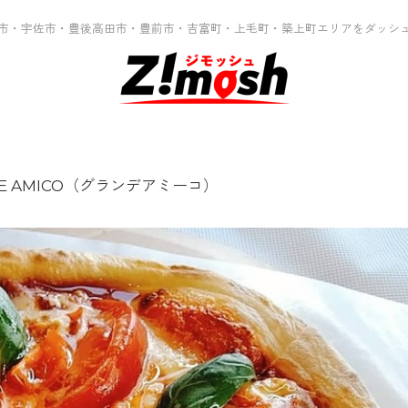
市・宇佐市・豊後高田市・豊前市・吉富町・上毛町・築上町エリアをダッシ
DE AMICO（グランデアミーコ）