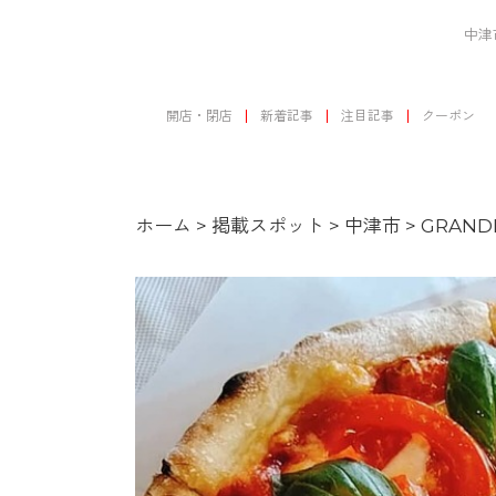
中津
開店・閉店
新着記事
注目記事
クーポン
ホーム
>
掲載スポット
>
中津市
>
GRAN