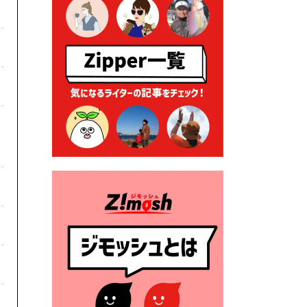
る各種申請に係る登記事項証
明書の添付省略について
2026年7月9日 廃食用油の回
収
2026年7月7日 「おゆずりコ
ーナー」について
2026年7月1日 豊前市民プール
一般開放
2026年7月1日 「豊前市定住促
進奨励金」が始まります！
（令和８年４月１日施行）
2026年6月25日 指定ごみ袋価
格改定
2026年6月23日 公告一覧（市
内業者対象）を更新しまし
た。