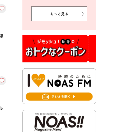
2026年8月5日 豊前市クリー
ン作戦参加者募集
もっと見る
2026年8月3日 千束地域づく
り協議会
津
2026年8月3日 第13回市町村
対抗「福岡駅伝」出場選手募
集！
2026年7月31日 令和8年熊本
地震義援金の受付について
2026年7月31日 第６次豊前市
総合計画後期基本計画策定業
務委託に係る質問回答につい
て
2026年7月31日 市税等の納付
ふ
書が変わります！
2026年7月30日 豊前市立豊前
中学校の進捗状況について