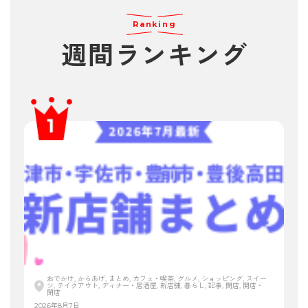
Ranking
週間ランキング
おでかけ, からあげ, まとめ, カフェ・喫茶, グルメ, ショッピング, スイー
ツ, テイクアウト, ディナー・居酒屋, 新店舗, 暮らし, 記事, 閉店, 開店・
閉店
2026年8月7日