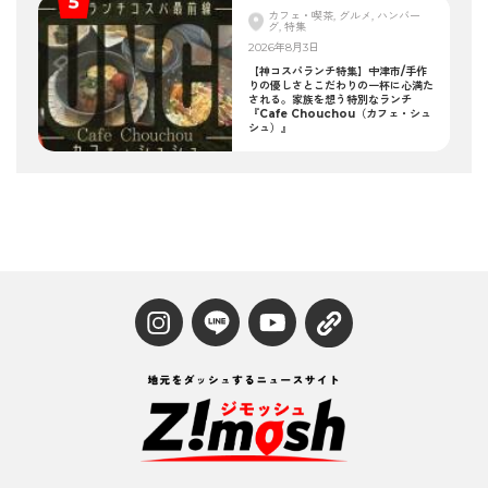
カフェ・喫茶, グルメ, ハンバー
グ, 特集
2026年8月3日
【神コスパランチ特集】中津市/手作
りの優しさとこだわりの一杯に心満た
される。家族を想う特別なランチ
『Cafe Chouchou（カフェ・シュ
シュ）』