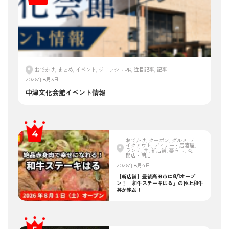
おでかけ, まとめ, イベント, ジモッシュPR, 注目記事, 記事
2026年8月3日
中津文化会館イベント情報
おでかけ, クーポン, グルメ, テ
イクアウト, ディナー・居酒屋,
ランチ, 丼, 新店舗, 暮らし, 肉,
開店・閉店
2026年8月4日
【新店舗】豊後高田市に8/1オープ
ン！「和牛ステーキはる」の極上和牛
丼が絶品！