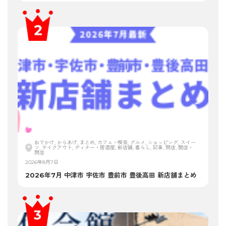
おでかけ, からあげ, まとめ, カフェ・喫茶, グルメ, ショッピング, スイー
ツ, テイクアウト, ディナー・居酒屋, 新店舗, 暮らし, 記事, 閉店, 開店・
閉店
2026年8月7日
2026年7月 中津市 宇佐市 豊前市 豊後高田 新店舗まとめ