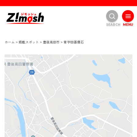
SEARCH
MENU
ホーム
>
掲載スポット
>
豊後高田市
>
青宇田画像石