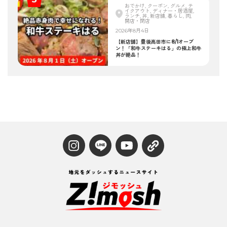
おでかけ, クーポン, グルメ, テ
イクアウト, ディナー・居酒屋,
ランチ, 丼, 新店舗, 暮らし, 肉,
開店・閉店
2026年8月4日
【新店舗】豊後高田市に8/1オープ
ン！「和牛ステーキはる」の極上和牛
丼が絶品！