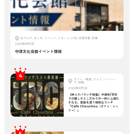
おでかけ, まとめ, イベント, ジモッシュPR, 注目記事, 記事
2026年8月3日
中津文化会館イベント情報
カフェ・喫茶, グルメ, ハンバー
グ, 特集
2026年8月3日
【神コスパランチ特集】中津市/手作
りの優しさとこだわりの一杯に心満た
される。家族を想う特別なランチ
『Cafe Chouchou（カフェ・シュ
シュ）』