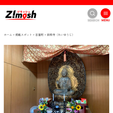
SEARCH
MENU
ホーム
>
掲載スポット
>
吉富町
>
鈴熊寺（れいゆうじ）