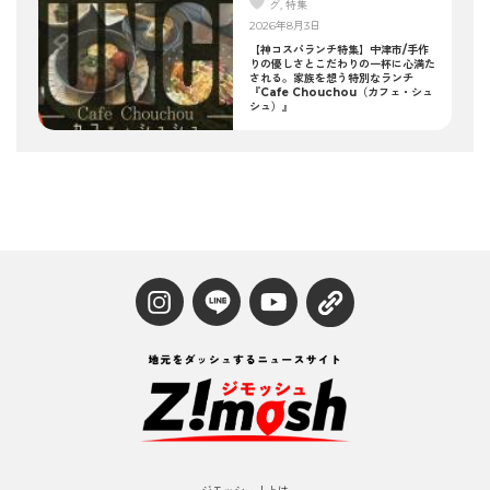
グ, 特集
2026年8月3日
【神コスパランチ特集】中津市/手作
りの優しさとこだわりの一杯に心満た
される。家族を想う特別なランチ
『Cafe Chouchou（カフェ・シュ
シュ）』