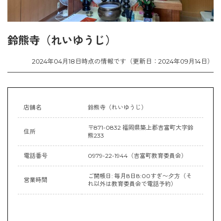
鈴熊寺（れいゆうじ）
2024年04月18日時点の情報です（更新日：2024年09月14日）
店舗名
鈴熊寺（れいゆうじ）
〒871-0832 福岡県築上郡吉富町大字鈴
住所
熊233
電話番号
0979-22-1944（吉富町教育委員会）
ご開帳日: 毎月8日8:00すぎ〜夕方（そ
営業時間
れ以外は教育委員会で電話予約）