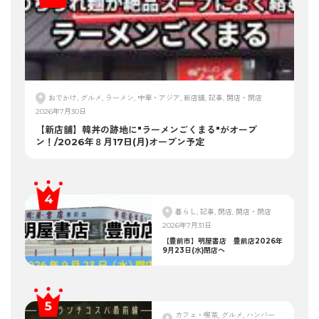
おでかけ, グルメ, ラーメン, 中華・アジア, 新店舗, 記事, 開店・閉店
2026年7月30日
【新店舗】韓丼の跡地に"ラーメンごくまる"がオープ
ン！/2026年８月17日(月)オープン予定
暮らし, 記事, 閉店, 開店・閉店
2026年7月31日
【豊前市】明屋書店 豊前店2026年
9月23日(水)閉店へ
カフェ・喫茶, グルメ, ハンバー