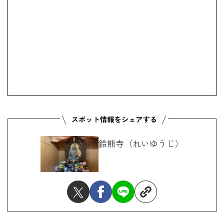
鈴熊寺（れいゆうじ）