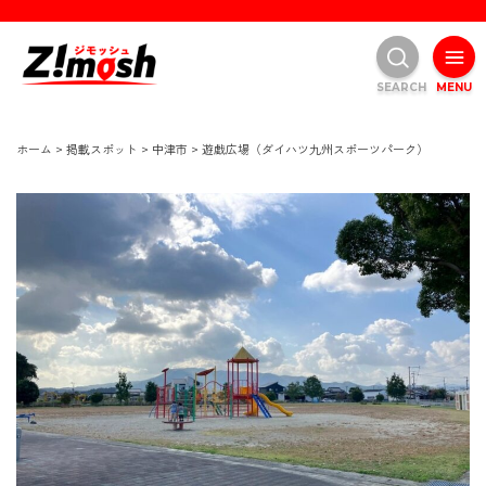
SEARCH
MENU
ホーム
>
掲載スポット
>
中津市
>
遊戯広場（ダイハツ九州スポーツパーク）