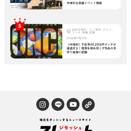
中津文化会館イベント情報
お好み焼き・たこ焼き, グルメ,
ランチ, 特集, 記事
2026年7月31日
【中津市】下田亭の1,200円ランチが
凄過ぎる！視界を埋め尽くす15品の手
作り総菜に感動