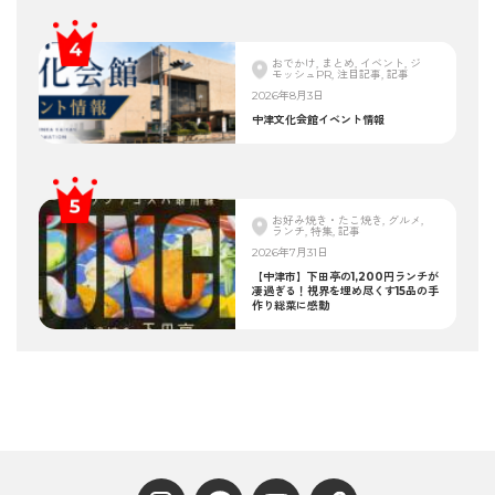
おでかけ, まとめ, イベント, ジ
モッシュPR, 注目記事, 記事
2026年8月3日
中津文化会館イベント情報
お好み焼き・たこ焼き, グルメ,
ランチ, 特集, 記事
2026年7月31日
【中津市】下田亭の1,200円ランチが
凄過ぎる！視界を埋め尽くす15品の手
作り総菜に感動