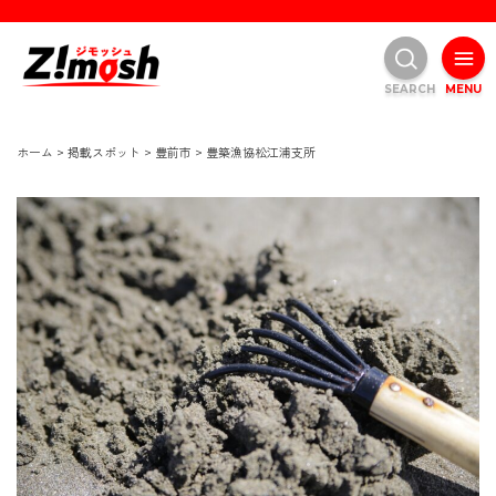
SEARCH
MENU
ホーム
>
掲載スポット
>
豊前市
>
豊築漁協松江浦支所