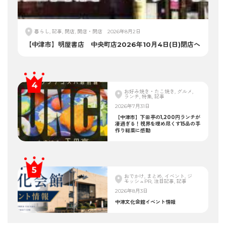
暮らし, 記事, 閉店, 開店・閉店
2026年8月2日
【中津市】明屋書店 中央町店2026年10月4日(日)閉店へ
お好み焼き・たこ焼き, グルメ,
ランチ, 特集, 記事
2026年7月31日
【中津市】下田亭の1,200円ランチが
凄過ぎる！視界を埋め尽くす15品の手
作り総菜に感動
おでかけ, まとめ, イベント, ジ
モッシュPR, 注目記事, 記事
2026年8月3日
中津文化会館イベント情報