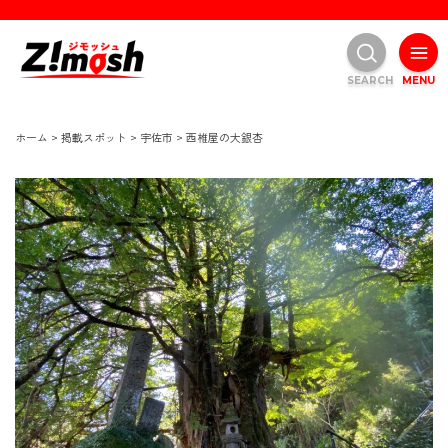
SEARCH
MENU
ホーム
>
掲載スポット
>
宇佐市
>
西椎屋の大銀杏