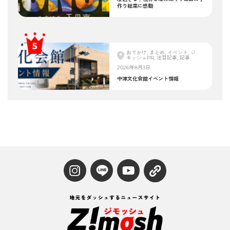
作り総菜に感動
おでかけ, まとめ, イベント, ジ
モッシュPR, 注目記事, 記事
2026年8月3日
中津文化会館イベント情報