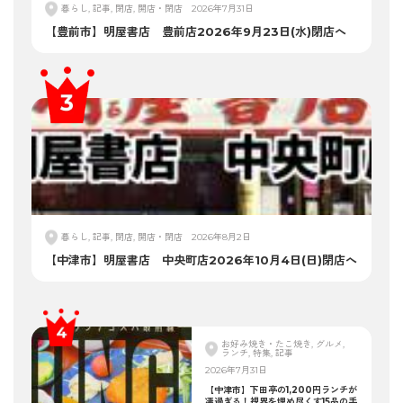
暮らし, 記事, 閉店, 開店・閉店
2026年7月31日
【豊前市】明屋書店 豊前店2026年9月23日(水)閉店へ
暮らし, 記事, 閉店, 開店・閉店
2026年8月2日
【中津市】明屋書店 中央町店2026年10月4日(日)閉店へ
お好み焼き・たこ焼き, グルメ,
ランチ, 特集, 記事
2026年7月31日
【中津市】下田亭の1,200円ランチが
凄過ぎる！視界を埋め尽くす15品の手