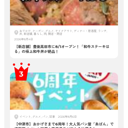
おでかけ, クーポン, グルメ, テイクアウト, ディナー・居酒屋, ランチ,
丼, 新店舗, 暮らし, 肉, 開店・閉店
2026年8月4日
【新店舗】豊後高田市に8/1オープン！「和牛ステーキは
る」の極上和牛丼が絶品！
イベント, グルメ, パン, 記事
2026年8月6日
【中津市】おかげさまで6周年！大人気パン屋「糸ぱん」で