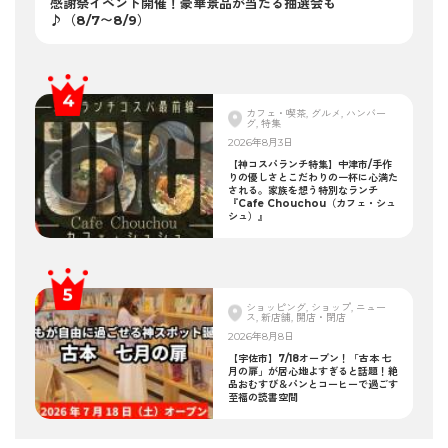
感謝祭イベント開催！豪華景品が当たる抽選会も
♪（8/7〜8/9）
カフェ・喫茶, グルメ, ハンバー
グ, 特集
2026年8月3日
【神コスパランチ特集】中津市/手作
りの優しさとこだわりの一杯に心満た
される。家族を想う特別なランチ
『Cafe Chouchou（カフェ・シュ
シュ）』
ショッピング, ショップ, ニュー
ス, 新店舗, 開店・閉店
2026年8月8日
【宇佐市】7/18オープン！「古本 七
月の扉」が居心地よすぎると話題！絶
品おむすび＆パンとコーヒーで過ごす
至福の読書空間