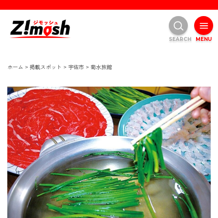
SEARCH
MENU
ホーム
>
掲載スポット
>
宇佐市
>
菊水旅館