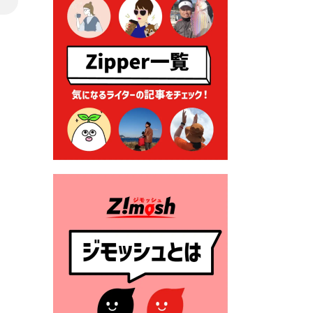
2026年7月9日 クラウドファ
ンディング型ふるさと納税の
実施について
2026年7月9日 農地法等に係
る各種申請に係る登記事項証
明書の添付省略について
2026年7月9日 廃食用油の回
収
2026年7月7日 「おゆずりコ
ーナー」について
2026年7月1日 豊前市民プール
一般開放
2026年7月1日 「豊前市定住促
進奨励金」が始まります！
（令和８年４月１日施行）
2026年6月25日 指定ごみ袋価
格改定