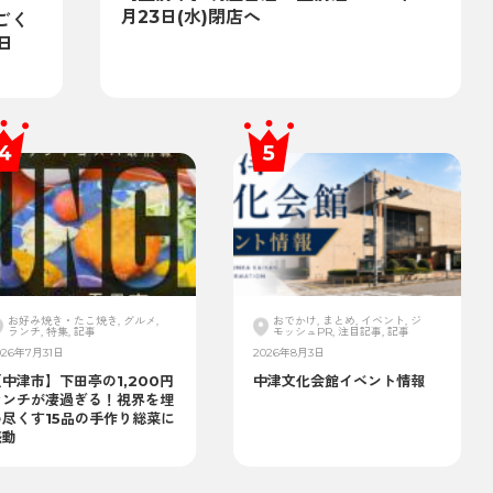
月23日(水)閉店へ
ごく
日
お好み焼き・たこ焼き, グルメ,
おでかけ, まとめ, イベント, ジ
ランチ, 特集, 記事
モッシュPR, 注目記事, 記事
026年7月31日
2026年8月3日
中津市】下田亭の1,200円
中津文化会館イベント情報
ランチが凄過ぎる！視界を埋
め尽くす15品の手作り総菜に
感動