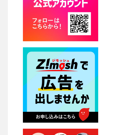
2026年7月28日 令和8年度
京築地区水道企業団職員採用
試験（募集）
2026年7月27日 マイナンバー
カード交付に伴う休日および
平日夜間開庁の案内
2026年7月22日 令和８年度
「こども文化パスポート事
業」
2026年7月21日 卜仙の郷 お
盆期間の営業時間のお知らせ
2026年7月17日 バス経路検索
のご利用案内
2026年7月10日 台湾伝統音楽
団体 「北埔八音団・楽善軒」
公演開催のお知らせ