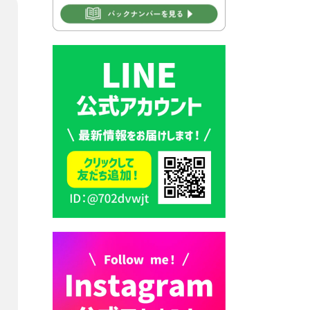
2026年7月31日 市税等の納付
書が変わります！
2026年7月30日 豊前市立豊前
中学校の進捗状況について
2026年7月30日 豊前市立学校
再編成準備協議会
2026年7月30日 豊前市立学校
紹介≪再編計画の見直しにつ
いて≫
2026年7月29日 豊前市指定ご
み袋販売のお知らせ
2026年7月28日 豊前カラス天
狗みなと祭り（花火大会）開
催決定！
2026年7月28日 ごみ収集日の
お知らせ