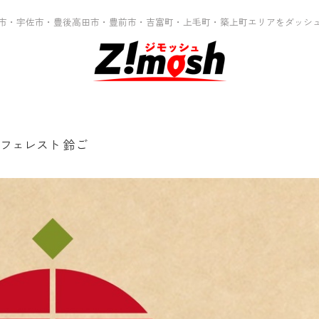
市・宇佐市・豊後高田市・豊前市・吉富町・上毛町・築上町エリアをダッシ
フェレスト 鈴ご