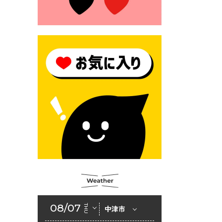
2026年6月23日 公告一覧（市
内業者対象）を更新しまし
た。
2026年6月23日 （一財）豊前
市佐野・則尾育英会奨学生募
集の「てびき」
2026年6月22日 神楽人の祭展
2026年6月18日 セアカゴケグ
モにご注意ください！
2026年6月17日 クーリングシ
ェルターの指定
2026年6月10日 令和８年経済
センサス-活動調査
2026年6月9日 令和８年第３
08/07
THU
中津市
回定例会「一般質問一覧表」