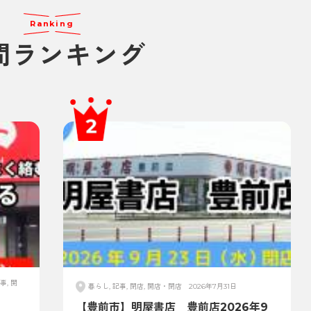
Ranking
間ランキング
事, 開
暮らし, 記事, 閉店, 開店・閉店
2026年7月31日
【豊前市】明屋書店 豊前店2026年9