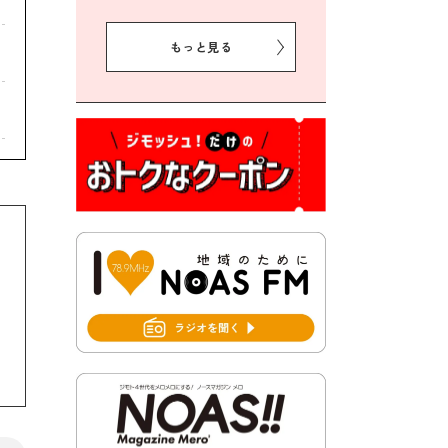
2026年8月5日 豊前市プレミ
アム付き商品券事業に関する
もっと見る
お知らせ
2026年8月5日 豊前市クリー
ン作戦参加者募集
2026年8月3日 千束地域づく
り協議会
2026年8月3日 第13回市町村
対抗「福岡駅伝」出場選手募
集！
2026年7月31日 令和8年熊本
地震義援金の受付について
2026年7月31日 第６次豊前市
総合計画後期基本計画策定業
務委託に係る質問回答につい
て