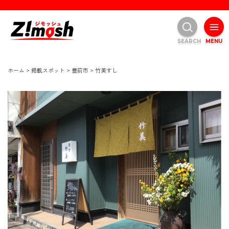
SEARCH
MENU
ホーム
>
掲載スポット
>
豊前市
>
竹美すし