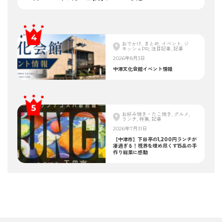
おでかけ, まとめ, イベント, ジ
モッシュPR, 注目記事, 記事
2026年8月3日
中津文化会館イベント情報
お好み焼き・たこ焼き, グルメ,
ランチ, 特集, 記事
2026年7月31日
【中津市】下田亭の1,200円ランチが
凄過ぎる！視界を埋め尽くす15品の手
作り総菜に感動