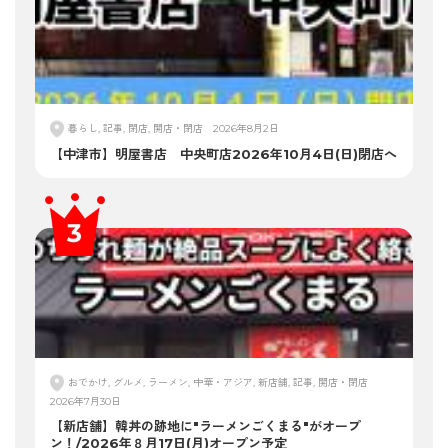
暮らし, 記事, 閉店, 開店・閉店
2026年8月2日
【中津市】明屋書店 中央町店2026年10月4日(日)閉店へ
おでかけ, グルメ, ラーメン, 中華・アジア, 新店舗, 記事, 開店・閉店
2026年7月30日
【新店舗】韓丼の跡地に"ラーメンごくまる"がオープ
ン！/2026年８月17日(月)オープン予定