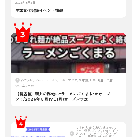
2026年8月3日
中津文化会館イベント情報
おでかけ, グルメ, ラーメン, 中華・アジア, 新店舗, 記事, 開店・閉店
2026年7月30日
【新店舗】韓丼の跡地に"ラーメンごくまる"がオープ
ン！/2026年８月17日(月)オープン予定
おでかけ, からあげ, まとめ, カ
フェ・喫茶, グルメ, ショッピン
グ, スイーツ, テイクアウト, デ
ィナー・居酒屋, 新店舗, 暮らし,