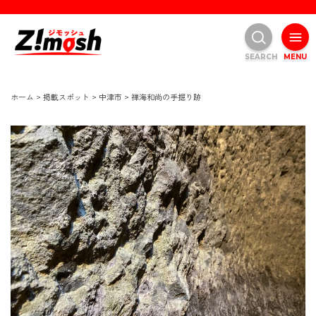
SEARCH
MENU
ホーム
>
掲載スポット
>
中津市
>
禅海和尚の手掘り跡