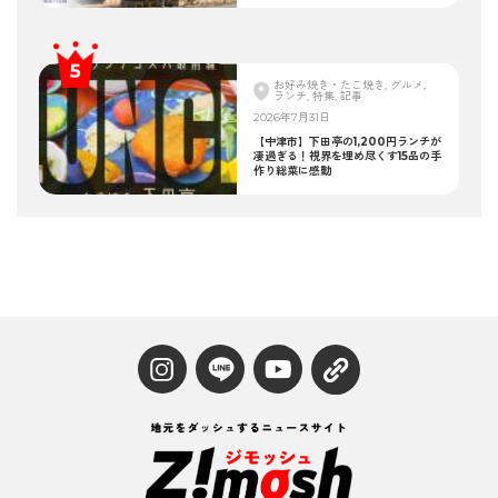
お好み焼き・たこ焼き, グルメ,
ランチ, 特集, 記事
2026年7月31日
【中津市】下田亭の1,200円ランチが
凄過ぎる！視界を埋め尽くす15品の手
作り総菜に感動