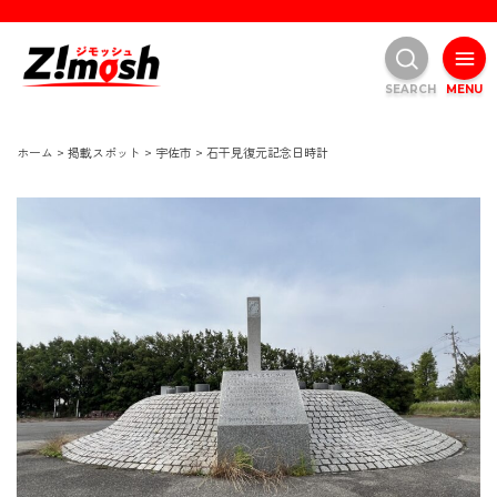
SEARCH
MENU
ホーム
>
掲載スポット
>
宇佐市
>
石干見復元記念日時計