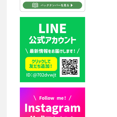
2026年7月30日 豊前市立学校
再編成準備協議会
2026年7月30日 豊前市立学校
紹介≪再編計画の見直しにつ
いて≫
2026年7月29日 豊前市指定ご
み袋販売のお知らせ
2026年7月28日 豊前カラス天
狗みなと祭り（花火大会）開
催決定！
2026年7月28日 ごみ収集日の
お知らせ
2026年7月28日 令和8年度
京築地区水道企業団職員採用
試験（募集）
2026年7月27日 マイナンバー