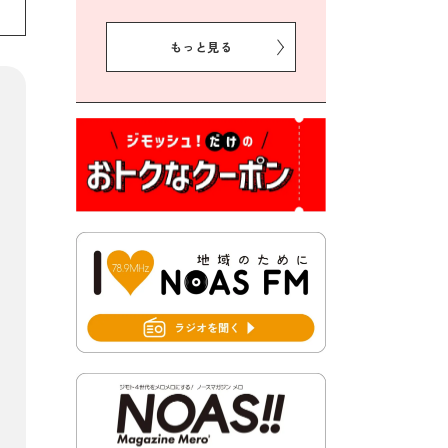
2026年8月5日 豊前市クリー
ン作戦参加者募集
もっと見る
2026年8月3日 千束地域づく
り協議会
2026年8月3日 第13回市町村
対抗「福岡駅伝」出場選手募
集！
2026年7月31日 令和8年熊本
地震義援金の受付について
2026年7月31日 第６次豊前市
総合計画後期基本計画策定業
務委託に係る質問回答につい
て
2026年7月31日 市税等の納付
書が変わります！
2026年7月30日 豊前市立豊前
中学校の進捗状況について