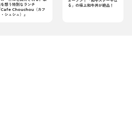
オープン！「和牛ステーキは
族を想う特別なランチ
る」の極上和牛丼が絶品！
Cafe Chouchou（カフ
ェ・シュシュ）』