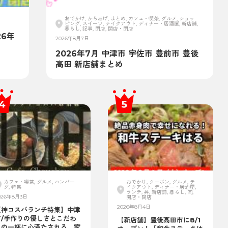
おでかけ, からあげ, まとめ, カフェ・喫茶, グルメ, ショッ
ピング, スイーツ, テイクアウト, ディナー・居酒屋, 新店舗,
暮らし, 記事, 閉店, 開店・閉店
6年
2026年8月7日
2026年7月 中津市 宇佐市 豊前市 豊後
高田 新店舗まとめ
カフェ・喫茶, グルメ, ハンバー
おでかけ, クーポン, グルメ, テ
グ, 特集
イクアウト, ディナー・居酒屋,
ランチ, 丼, 新店舗, 暮らし, 肉,
026年8月3日
開店・閉店
2026年8月4日
【神コスパランチ特集】中津
市/手作りの優しさとこだわ
【新店舗】豊後高田市に8/1
りの一杯に心満たされる。家