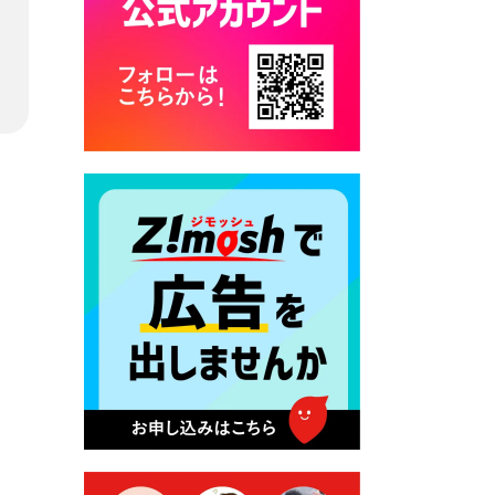
カード交付に伴う休日および
平日夜間開庁の案内
2026年7月22日 令和８年度
「こども文化パスポート事
業」
2026年7月21日 卜仙の郷 お
盆期間の営業時間のお知らせ
2026年7月17日 バス経路検索
のご利用案内
2026年7月10日 台湾伝統音楽
団体 「北埔八音団・楽善軒」
公演開催のお知らせ
2026年7月9日 クラウドファ
ンディング型ふるさと納税の
実施について
2026年7月9日 農地法等に係