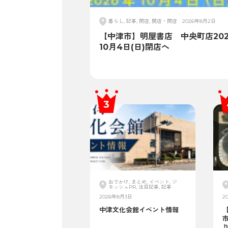
暮らし, 記事, 閉店, 開店・閉店
2026年8月2日
【中津市】明屋書店 中央町店202
10月4日(日)閉店へ
おでかけ, まとめ, イベント, ジ
モッシュPR, 注目記事, 記事
2026年8月3日
2
中津文化会館イベント情報