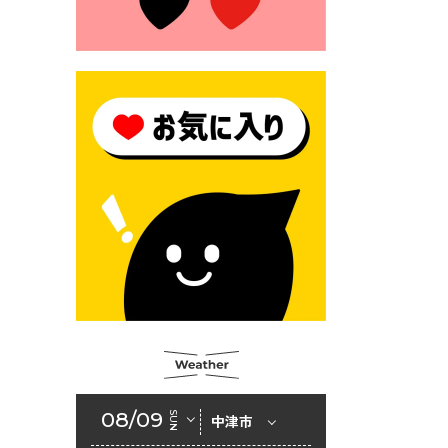
2026年6月23日 （一財）豊前
市佐野・則尾育英会奨学生募
集の「てびき」
2026年6月22日 神楽人の祭展
2026年6月18日 セアカゴケグ
モにご注意ください！
2026年6月17日 クーリングシ
ェルターの指定
2026年6月10日 令和８年経済
センサス-活動調査
2026年6月9日 令和８年第３
回定例会「一般質問一覧表」
2026年6月5日 新婚世帯の家
賃の助成をしています
08/09
SUN
中津市
2026年6月2日 戸籍に氏名の
振り仮名が記載されます