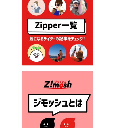
る各種申請に係る登記事項証
明書の添付省略について
2026年7月9日 廃食用油の回
収
2026年7月7日 「おゆずりコ
ーナー」について
2026年7月1日 豊前市民プール
一般開放
2026年7月1日 「豊前市定住促
進奨励金」が始まります！
（令和８年４月１日施行）
2026年6月25日 指定ごみ袋価
格改定
2026年6月23日 公告一覧（市
内業者対象）を更新しまし
た。