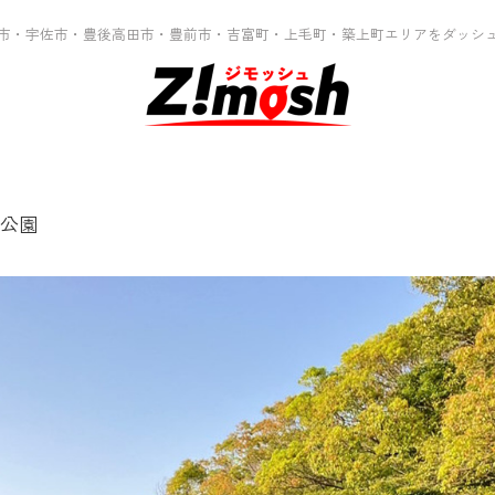
市・宇佐市・豊後高田市・豊前市・吉富町・上毛町・築上町エリアをダッシ
公園