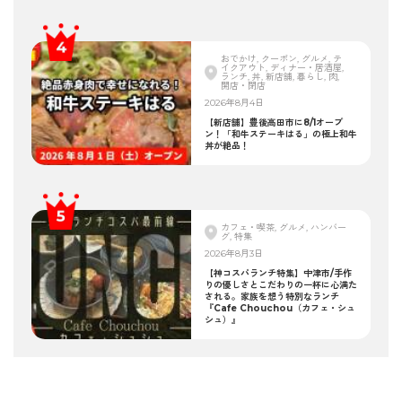
おでかけ, クーポン, グルメ, テ
イクアウト, ディナー・居酒屋,
ランチ, 丼, 新店舗, 暮らし, 肉,
開店・閉店
2026年8月4日
【新店舗】豊後高田市に8/1オープ
ン！「和牛ステーキはる」の極上和牛
丼が絶品！
カフェ・喫茶, グルメ, ハンバー
グ, 特集
2026年8月3日
【神コスパランチ特集】中津市/手作
りの優しさとこだわりの一杯に心満た
される。家族を想う特別なランチ
『Cafe Chouchou（カフェ・シュ
シュ）』