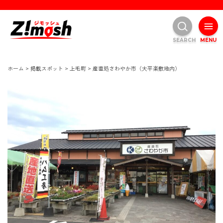
SEARCH
MENU
ホーム
>
掲載スポット
>
上毛町
>
産直処さわやか市（大平楽敷地内）