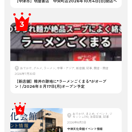
【中津市】明屋書店 中央町店2026年10月4日(日)閉店へ
おでかけ, グルメ, ラーメン, 中華・アジア, 新店舗, 記事, 開店・閉店
2026年7月30日
【新店舗】韓丼の跡地に"ラーメンごくまる"がオープ
ン！/2026年８月17日(月)オープン予定
おでかけ, まとめ, イベント, ジ
モッシュPR, 注目記事, 記事
2026年8月3日
中津文化会館イベント情報