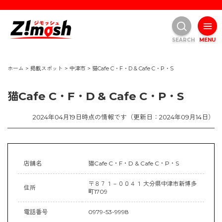
SEARCH
MENU
ホーム
>
掲載スポット
>
中津市
>
猫Cafe C・F・D & Cafe C・P・S
猫Cafe C・F・D & Cafe C・P・S
2024年04月19日時点の情報です（更新日：2024年09月14日）
店舗名
猫Cafe C・F・D & Cafe C・P・S
〒８７１－００４１ 大分県中津市新博多
住所
町1709
電話番号
0979-53-9998