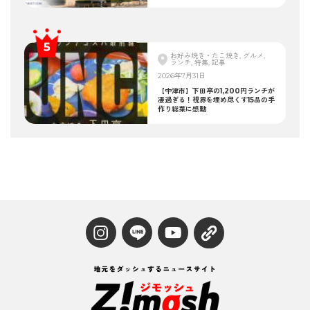
お好み焼き・たこ焼き, グルメ,
ランチ, 特集, 記事
2026年7月31日
【中津市】下田亭の1,200円ランチが
凄過ぎる！視界を埋め尽くす15品の手
作り総菜に感動