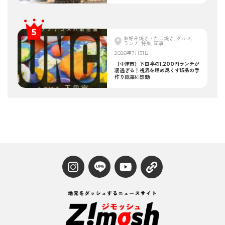
お好み焼き・たこ焼き, グルメ,
ランチ, 特集, 記事
2026年7月31日
【中津市】下田亭の1,200円ランチが
凄過ぎる！視界を埋め尽くす15品の手
作り総菜に感動