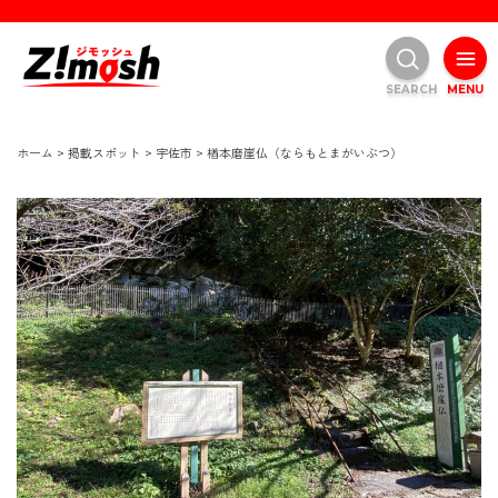
SEARCH
MENU
ホーム
>
掲載スポット
>
宇佐市
>
楢本磨崖仏（ならもとまがいぶつ）