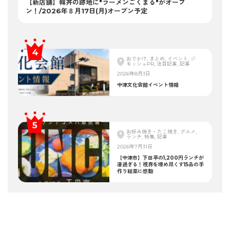
【新店舗】韓丼の跡地に"ラーメンごくまる"がオープ
ン！/2026年８月17日(月)オープン予定
おでかけ, まとめ, イベント, ジ
モッシュPR, 注目記事, 記事
2026年8月3日
中津文化会館イベント情報
お好み焼き・たこ焼き, グルメ,
ランチ, 特集, 記事
2026年7月31日
【中津市】下田亭の1,200円ランチが
凄過ぎる！視界を埋め尽くす15品の手
作り総菜に感動