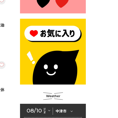
2026年6月23日 （一財）豊前
市佐野・則尾育英会奨学生募
集の「てびき」
2026年6月22日 神楽人の祭展
給油
2026年6月18日 セアカゴケグ
モにご注意ください！
2026年6月17日 クーリングシ
ェルターの指定
2026年6月10日 令和８年経済
センサス-活動調査
2026年6月9日 令和８年第３
回定例会「一般質問一覧表」
連休
2026年6月5日 新婚世帯の家
賃の助成をしています
08/10
SUN
中津市
2026年6月2日 戸籍に氏名の
振り仮名が記載されます