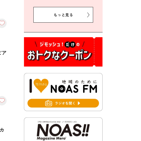
2026年8月5日 豊前市クリー
ン作戦参加者募集
もっと見る
2026年8月3日 千束地域づく
り協議会
2026年8月3日 第13回市町村
対抗「福岡駅伝」出場選手募
集！
ピア
2026年7月31日 令和8年熊本
地震義援金の受付について
2026年7月31日 第６次豊前市
総合計画後期基本計画策定業
務委託に係る質問回答につい
て
2026年7月31日 市税等の納付
書が変わります！
カ
2026年7月30日 豊前市立豊前
中学校の進捗状況について