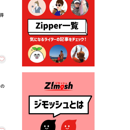
る各種申請に係る登記事項証
明書の添付省略について
得
2026年7月9日 廃食用油の回
収
2026年7月7日 「おゆずりコ
ーナー」について
2026年7月1日 豊前市民プール
一般開放
2026年7月1日 「豊前市定住促
進奨励金」が始まります！
（令和８年４月１日施行）
チの
2026年6月25日 指定ごみ袋価
格改定
2026年6月23日 公告一覧（市
内業者対象）を更新しまし
た。