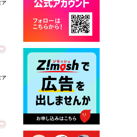
ピア
カード交付に伴う休日および
平日夜間開庁の案内
2026年7月22日 令和８年度
「こども文化パスポート事
業」
2026年7月21日 卜仙の郷 お
盆期間の営業時間のお知らせ
2026年7月17日 バス経路検索
のご利用案内
ピア
2026年7月10日 台湾伝統音楽
団体 「北埔八音団・楽善軒」
公演開催のお知らせ
2026年7月9日 クラウドファ
ンディング型ふるさと納税の
実施について
2026年7月9日 農地法等に係