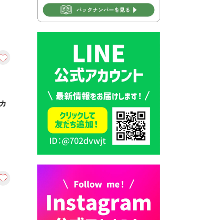
2026年7月30日 豊前市立学校
再編成準備協議会
2026年7月30日 豊前市立学校
紹介≪再編計画の見直しにつ
いて≫
2026年7月29日 豊前市指定ご
み袋販売のお知らせ
2026年7月28日 豊前カラス天
狗みなと祭り（花火大会）開
催決定！
2026年7月28日 ごみ収集日の
お知らせ
2026年7月28日 令和8年度
京築地区水道企業団職員採用
試験（募集）
2026年7月27日 マイナンバー