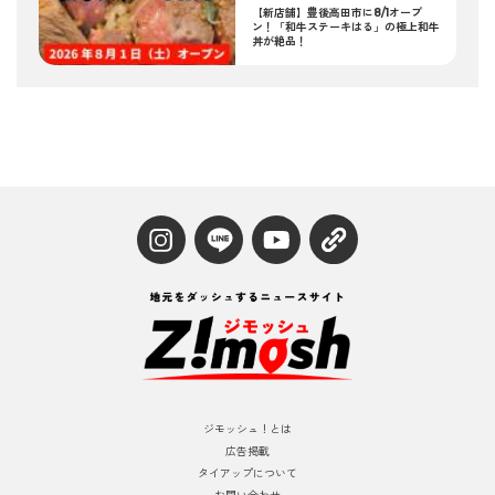
【新店舗】豊後高田市に8/1オープ
ン！「和牛ステーキはる」の極上和牛
丼が絶品！
ジモッシュ！とは
広告掲載
タイアップについて