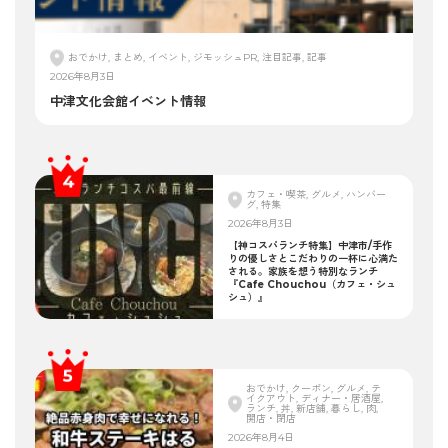
おでかけ, まとめ, イベント, ジモッシュPR, 注目記事, 記事
2026年8月3日
中津文化会館イベント情報
カフェ・喫茶, グルメ, ハンバー
グ, 特集
2026年8月3日
【神コスパランチ特集】中津市/手作
りの優しさとこだわりの一杯に心満た
される。家族を想う特別なランチ
『Cafe Chouchou（カフェ・シュ
シュ）』
おでかけ, クーポン, グルメ, テ
イクアウト, ディナー・居酒屋,
ランチ, 丼, 新店舗, 暮らし, 肉,
開店・閉店
2026年8月4日