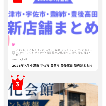
おでかけ, からあげ, まとめ, カフェ・喫茶, グルメ, ショッピング, スイー
ツ, テイクアウト, ディナー・居酒屋, 新店舗, 暮らし, 記事, 閉店, 開店・
閉店
2026年8月7日
2026年7月 中津市 宇佐市 豊前市 豊後高田 新店舗まとめ