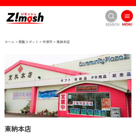
SEARCH
MENU
ホーム
>
掲載スポット
>
中津市
>
東納本店
東納本店