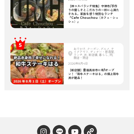
【神コスパランチ特集】中津市/手作
りの優しさとこだわりの一杯に心満た
される。家族を想う特別なランチ
『Cafe Chouchou（カフェ・シュ
シュ）』
おでかけ, クーポン, グルメ, テ
イクアウト, ディナー・居酒屋,
ランチ, 丼, 新店舗, 暮らし, 肉,
開店・閉店
2026年8月4日
【新店舗】豊後高田市に8/1オープ
ン！「和牛ステーキはる」の極上和牛
丼が絶品！