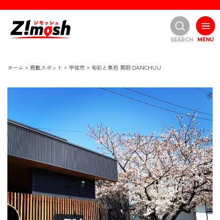
SEARCH
MENU
ホーム
>
掲載スポット
>
宇佐市
>
旬彩と魚処 男厨 DANCHUU