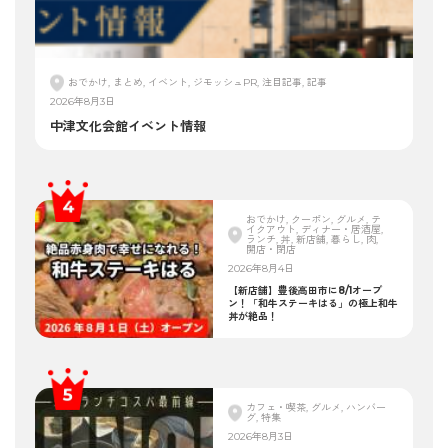
おでかけ, まとめ, イベント, ジモッシュPR, 注目記事, 記事
2026年8月3日
中津文化会館イベント情報
おでかけ, クーポン, グルメ, テ
イクアウト, ディナー・居酒屋,
ランチ, 丼, 新店舗, 暮らし, 肉,
開店・閉店
2026年8月4日
【新店舗】豊後高田市に8/1オープ
ン！「和牛ステーキはる」の極上和牛
丼が絶品！
カフェ・喫茶, グルメ, ハンバー
グ, 特集
2026年8月3日