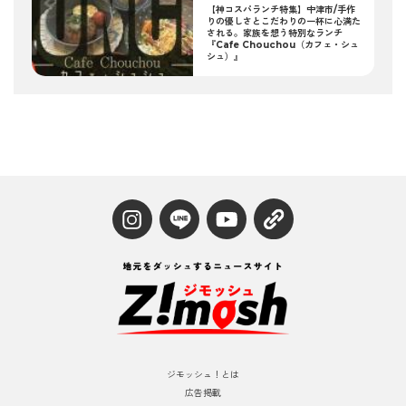
【神コスパランチ特集】中津市/手作
りの優しさとこだわりの一杯に心満た
される。家族を想う特別なランチ
『Cafe Chouchou（カフェ・シュ
シュ）』
ジモッシュ！とは
広告掲載