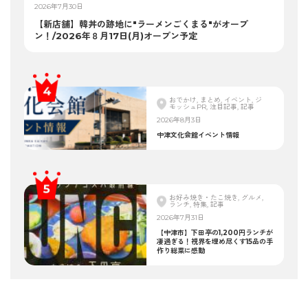
2026年7月30日
【新店舗】韓丼の跡地に"ラーメンごくまる"がオープ
ン！/2026年８月17日(月)オープン予定
おでかけ, まとめ, イベント, ジ
モッシュPR, 注目記事, 記事
2026年8月3日
中津文化会館イベント情報
お好み焼き・たこ焼き, グルメ,
ランチ, 特集, 記事
2026年7月31日
【中津市】下田亭の1,200円ランチが
凄過ぎる！視界を埋め尽くす15品の手
作り総菜に感動