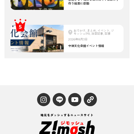
作り総菜に感動
おでかけ, まとめ, イベント, ジ
モッシュPR, 注目記事, 記事
2026年8月3日
中津文化会館イベント情報