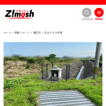
SEARCH
MENU
ホーム
>
掲載スポット
>
豊前市
>
弘法さまの井堰