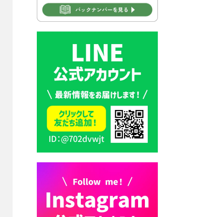
2026年7月30日 豊前市立学校
再編成準備協議会
2026年7月30日 豊前市立学校
紹介≪再編計画の見直しにつ
いて≫
2026年7月29日 豊前市指定ご
み袋販売のお知らせ
2026年7月28日 豊前カラス天
狗みなと祭り（花火大会）開
催決定！
2026年7月28日 ごみ収集日の
お知らせ
2026年7月28日 令和8年度
京築地区水道企業団職員採用
試験（募集）
2026年7月27日 マイナンバー