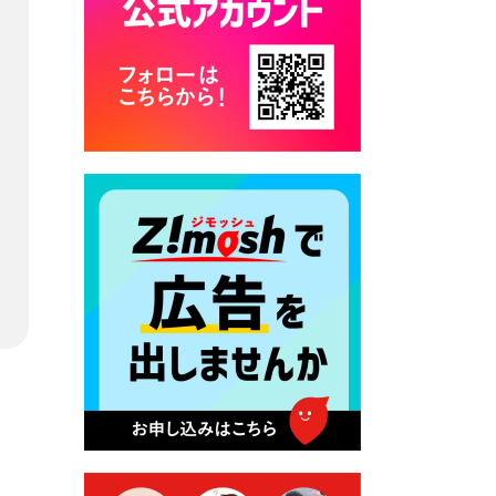
カード交付に伴う休日および
平日夜間開庁の案内
2026年7月22日 令和８年度
「こども文化パスポート事
業」
2026年7月21日 卜仙の郷 お
盆期間の営業時間のお知らせ
2026年7月17日 バス経路検索
のご利用案内
2026年7月10日 台湾伝統音楽
団体 「北埔八音団・楽善軒」
公演開催のお知らせ
2026年7月9日 クラウドファ
ンディング型ふるさと納税の
実施について
2026年7月9日 農地法等に係