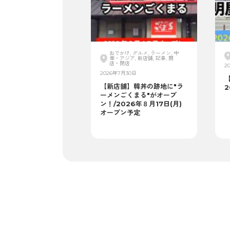
おでかけ, グルメ, ラーメン, 中
華・アジア, 新店舗, 記事, 開
店・閉店
2
2026年7月30日
【新店舗】韓丼の跡地に"ラ
2
ーメンごくまる"がオープ
ン！/2026年８月17日(月)
オープン予定