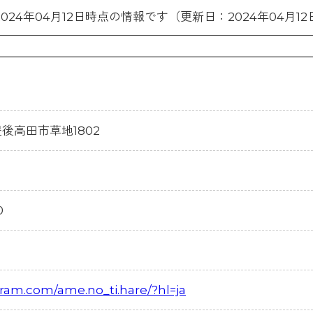
2024年04月12日時点の情報です（更新日：2024年04月12
県豊後高田市草地1802
0
gram.com/ame.no_ti.hare/?hl=ja