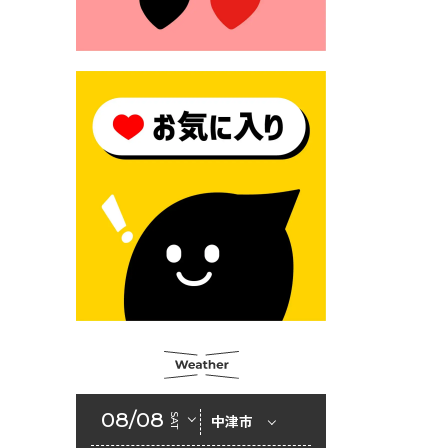
2026年6月23日 （一財）豊前
市佐野・則尾育英会奨学生募
集の「てびき」
2026年6月22日 神楽人の祭展
2026年6月18日 セアカゴケグ
モにご注意ください！
2026年6月17日 クーリングシ
ェルターの指定
2026年6月10日 令和８年経済
センサス-活動調査
2026年6月9日 令和８年第３
回定例会「一般質問一覧表」
2026年6月5日 新婚世帯の家
賃の助成をしています
08/08
SAT
中津市
2026年6月2日 戸籍に氏名の
振り仮名が記載されます