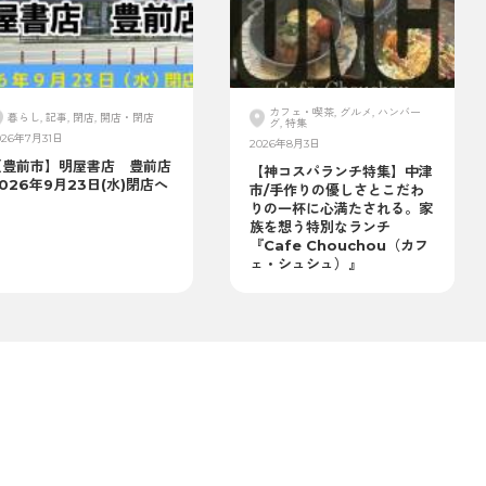
カフェ・喫茶, グルメ, ハンバー
暮らし, 記事, 閉店, 開店・閉店
グ, 特集
026年7月31日
2026年8月3日
【豊前市】明屋書店 豊前店
【神コスパランチ特集】中津
026年9月23日(水)閉店へ
市/手作りの優しさとこだわ
りの一杯に心満たされる。家
族を想う特別なランチ
『Cafe Chouchou（カフ
ェ・シュシュ）』