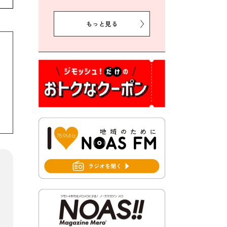
2026年8月5日 豊前市クリー
ン作戦参加者募集
もっと見る
2026年8月3日 千束地域づく
り協議会
2026年8月3日 第13回市町村
対抗「福岡駅伝」出場選手募
集！
2026年7月31日 令和8年熊本
地震義援金の受付について
2026年7月31日 第６次豊前市
総合計画後期基本計画策定業
務委託に係る質問回答につい
て
2026年7月31日 市税等の納付
書が変わります！
2026年7月30日 豊前市立豊前
中学校の進捗状況について