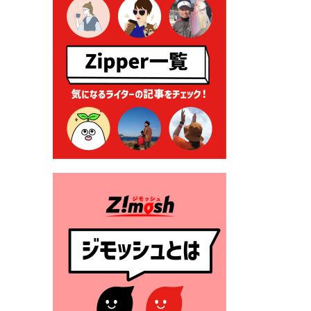
る各種申請に係る登記事項証
明書の添付省略について
2026年7月9日 廃食用油の回
収
2026年7月7日 「おゆずりコ
ーナー」について
2026年7月1日 豊前市民プール
一般開放
2026年7月1日 「豊前市定住促
進奨励金」が始まります！
（令和８年４月１日施行）
2026年6月25日 指定ごみ袋価
格改定
2026年6月23日 公告一覧（市
内業者対象）を更新しまし
た。