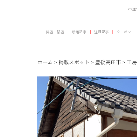
中津
開店・閉店
新着記事
注目記事
クーポン
ホーム
>
掲載スポット
>
豊後高田市
>
工房