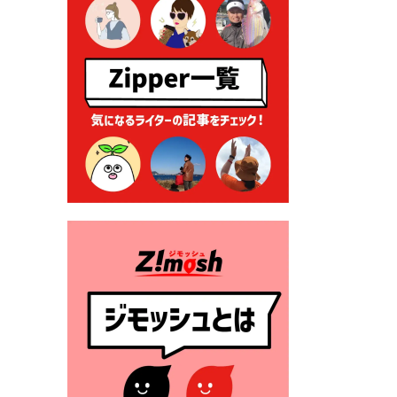
2026年7月9日 クラウドファ
ンディング型ふるさと納税の
実施について
2026年7月9日 農地法等に係
る各種申請に係る登記事項証
明書の添付省略について
2026年7月9日 廃食用油の回
収
2026年7月7日 「おゆずりコ
ーナー」について
2026年7月1日 豊前市民プール
一般開放
2026年7月1日 「豊前市定住促
進奨励金」が始まります！
（令和８年４月１日施行）
2026年6月25日 指定ごみ袋価
格改定