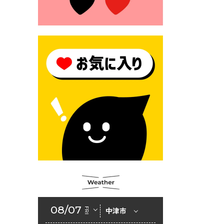
2026年6月23日 公告一覧（市
内業者対象）を更新しまし
た。
2026年6月23日 （一財）豊前
市佐野・則尾育英会奨学生募
集の「てびき」
2026年6月22日 神楽人の祭展
2026年6月18日 セアカゴケグ
モにご注意ください！
2026年6月17日 クーリングシ
ェルターの指定
2026年6月10日 令和８年経済
センサス-活動調査
2026年6月9日 令和８年第３
08/07
FRI
中津市
回定例会「一般質問一覧表」