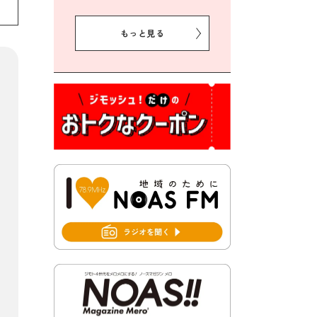
2026年8月5日 豊前市プレミ
アム付き商品券事業に関する
もっと見る
お知らせ
2026年8月5日 豊前市クリー
ン作戦参加者募集
2026年8月3日 千束地域づく
り協議会
2026年8月3日 第13回市町村
対抗「福岡駅伝」出場選手募
集！
2026年7月31日 令和8年熊本
地震義援金の受付について
2026年7月31日 第６次豊前市
総合計画後期基本計画策定業
務委託に係る質問回答につい
て