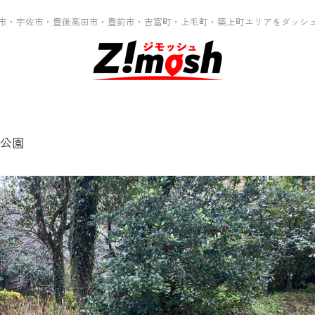
市・宇佐市・豊後高田市・豊前市・吉富町・上毛町・築上町エリアをダッシ
公園