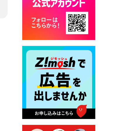
2026年7月28日 令和8年度
京築地区水道企業団職員採用
試験（募集）
2026年7月27日 マイナンバー
カード交付に伴う休日および
平日夜間開庁の案内
2026年7月22日 令和８年度
「こども文化パスポート事
業」
2026年7月21日 卜仙の郷 お
盆期間の営業時間のお知らせ
2026年7月17日 バス経路検索
のご利用案内
2026年7月10日 台湾伝統音楽
団体 「北埔八音団・楽善軒」
公演開催のお知らせ