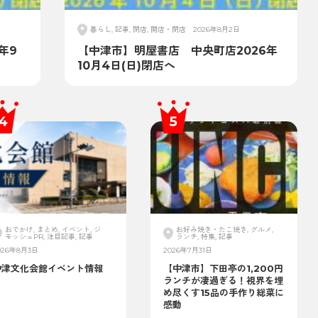
暮らし, 記事, 閉店, 開店・閉店
2026年8月2日
年9
【中津市】明屋書店 中央町店2026年
10月4日(日)閉店へ
おでかけ, まとめ, イベント, ジ
お好み焼き・たこ焼き, グルメ,
モッシュPR, 注目記事, 記事
ランチ, 特集, 記事
026年8月3日
2026年7月31日
中津文化会館イベント情報
【中津市】下田亭の1,200円
ランチが凄過ぎる！視界を埋
め尽くす15品の手作り総菜に
感動