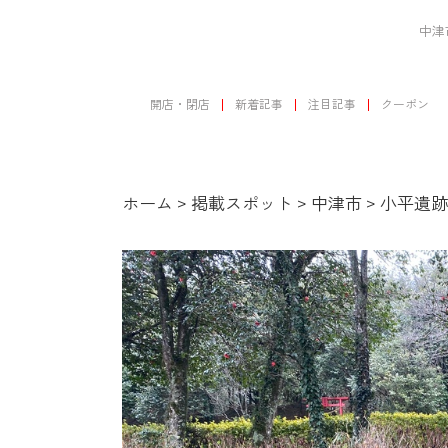
中津
開店・閉店
新着記事
注目記事
クーポン
ホーム
>
掲載スポット
>
中津市
>
小平遺跡