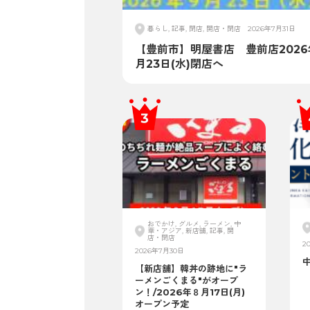
暮らし, 記事, 閉店, 開店・閉店
2026年7月31日
【豊前市】明屋書店 豊前店2026
月23日(水)閉店へ
おでかけ, グルメ, ラーメン, 中
華・アジア, 新店舗, 記事, 開
店・閉店
2
2026年7月30日
【新店舗】韓丼の跡地に"ラ
ーメンごくまる"がオープ
ン！/2026年８月17日(月)
オープン予定