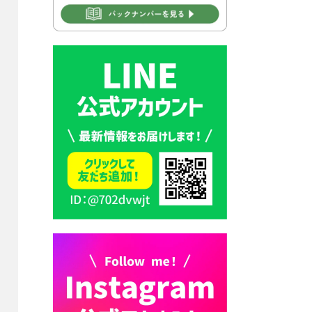
2026年7月31日 市税等の納付
書が変わります！
2026年7月30日 豊前市立豊前
中学校の進捗状況について
2026年7月30日 豊前市立学校
再編成準備協議会
2026年7月30日 豊前市立学校
紹介≪再編計画の見直しにつ
いて≫
2026年7月29日 豊前市指定ご
み袋販売のお知らせ
2026年7月28日 豊前カラス天
狗みなと祭り（花火大会）開
催決定！
2026年7月28日 ごみ収集日の
お知らせ