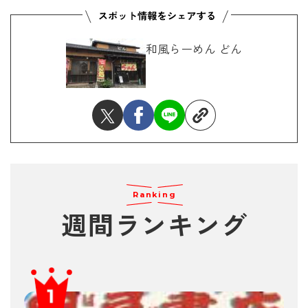
和風らーめん どん
Ranking
週間ランキング