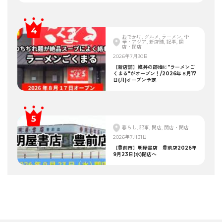
おでかけ, グルメ, ラーメン, 中
華・アジア, 新店舗, 記事, 開
店・閉店
2026年7月30日
【新店舗】韓丼の跡地に"ラーメンご
くまる"がオープン！/2026年８月17
日(月)オープン予定
暮らし, 記事, 閉店, 開店・閉店
2026年7月31日
【豊前市】明屋書店 豊前店2026年
9月23日(水)閉店へ