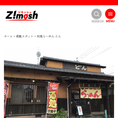
SEARCH
MENU
ホーム
>
掲載スポット
>
和風らーめん どん