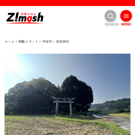
SEARCH
MENU
ホーム
>
掲載スポット
>
宇佐市
>
佐田神社