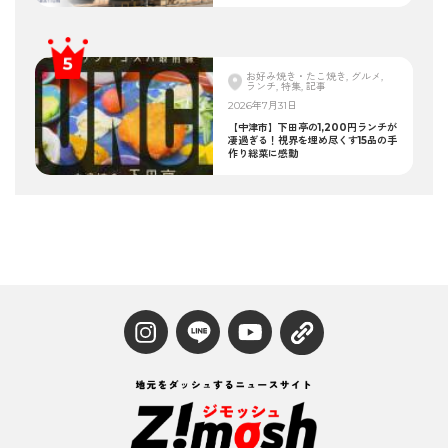
お好み焼き・たこ焼き, グルメ,
ランチ, 特集, 記事
2026年7月31日
【中津市】下田亭の1,200円ランチが
凄過ぎる！視界を埋め尽くす15品の手
作り総菜に感動