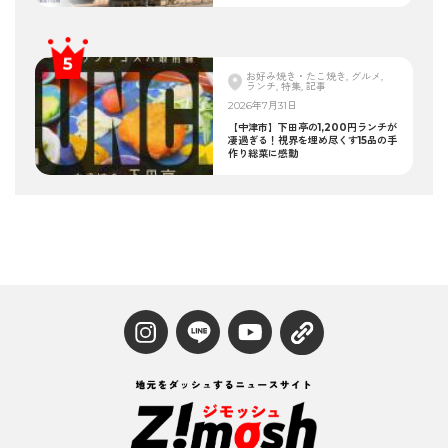
お好み焼き・たこ焼き, グルメ,
ランチ, 特集, 記事
2026年7月31日
【中津市】下田亭の1,200円ランチが
凄過ぎる！視界を埋め尽くす15品の手
作り総菜に感動