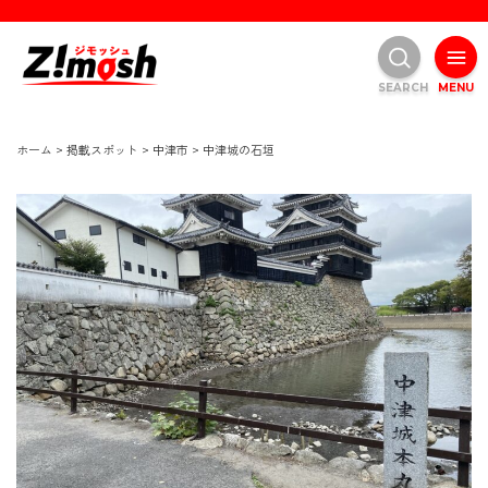
SEARCH
MENU
ホーム
>
掲載スポット
>
中津市
>
中津城の石垣