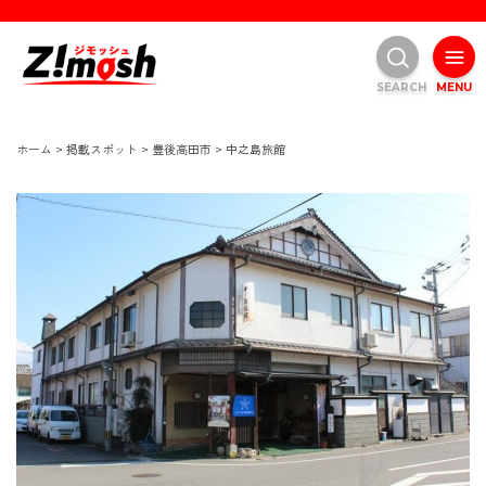
SEARCH
MENU
ホーム
>
掲載スポット
>
豊後高田市
>
中之島旅館