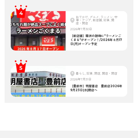
おでかけ, グルメ, ラーメン, 中
華・アジア, 新店舗, 記事, 開
店・閉店
2026年7月30日
【新店舗】韓丼の跡地に"ラーメンご
くまる"がオープン！/2026年８月17
日(月)オープン予定
暮らし, 記事, 閉店, 開店・閉店
2026年7月31日
【豊前市】明屋書店 豊前店2026年
9月23日(水)閉店へ