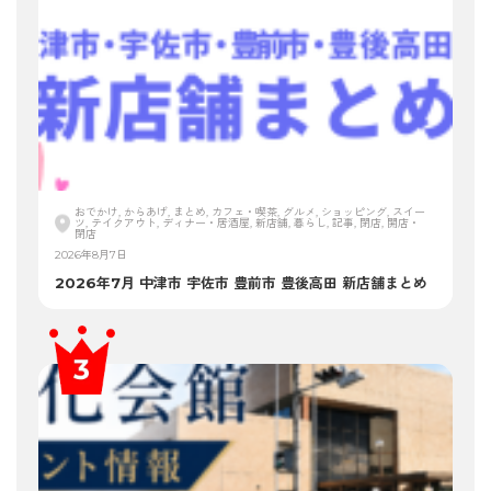
おでかけ, からあげ, まとめ, カフェ・喫茶, グルメ, ショッピング, スイー
ツ, テイクアウト, ディナー・居酒屋, 新店舗, 暮らし, 記事, 閉店, 開店・
閉店
2026年8月7日
2026年7月 中津市 宇佐市 豊前市 豊後高田 新店舗まとめ