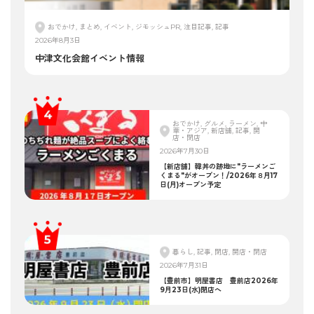
おでかけ, まとめ, イベント, ジモッシュPR, 注目記事, 記事
2026年8月3日
中津文化会館イベント情報
おでかけ, グルメ, ラーメン, 中
華・アジア, 新店舗, 記事, 開
店・閉店
2026年7月30日
【新店舗】韓丼の跡地に"ラーメンご
くまる"がオープン！/2026年８月17
日(月)オープン予定
暮らし, 記事, 閉店, 開店・閉店
2026年7月31日
【豊前市】明屋書店 豊前店2026年
9月23日(水)閉店へ