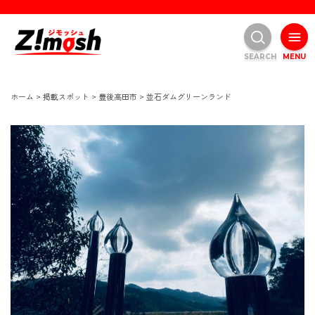
SEARCH
MENU
ホーム
>
掲載スポット
>
豊後高田市
>
並石ダムグリーンランド