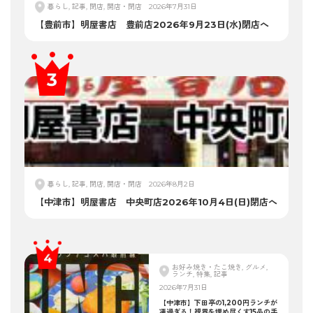
暮らし, 記事, 閉店, 開店・閉店
2026年7月31日
【豊前市】明屋書店 豊前店2026年9月23日(水)閉店へ
暮らし, 記事, 閉店, 開店・閉店
2026年8月2日
【中津市】明屋書店 中央町店2026年10月4日(日)閉店へ
お好み焼き・たこ焼き, グルメ,
ランチ, 特集, 記事
2026年7月31日
【中津市】下田亭の1,200円ランチが
凄過ぎる！視界を埋め尽くす15品の手