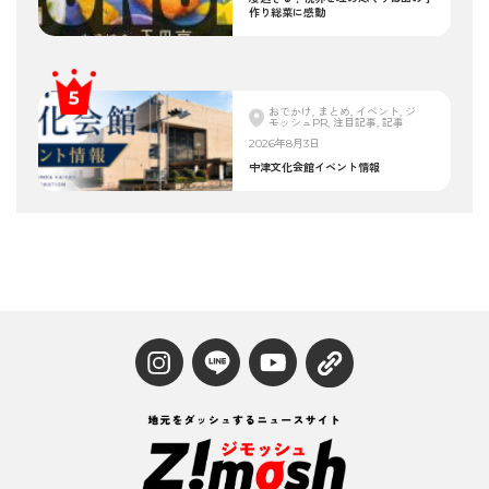
作り総菜に感動
おでかけ, まとめ, イベント, ジ
モッシュPR, 注目記事, 記事
2026年8月3日
中津文化会館イベント情報