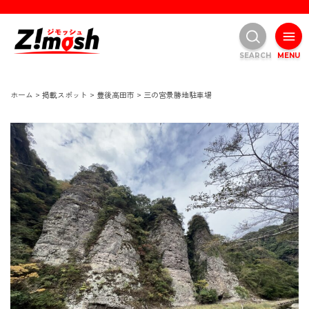
SEARCH
MENU
ホーム
>
掲載スポット
>
豊後高田市
>
三の宮景勝地駐車場