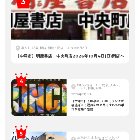
暮らし, 記事, 閉店, 開店・閉店
2026年8月2日
【中津市】明屋書店 中央町店2026年10月4日(日)閉店へ
お好み焼き・たこ焼き, グルメ,
ランチ, 特集, 記事
2026年7月31日
【中津市】下田亭の1,200円ランチが
凄過ぎる！視界を埋め尽くす15品の手
作り総菜に感動
おでかけ, まとめ, イベント, ジ