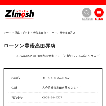
SEARCH
MENU
ホーム
>
掲載スポット
>
豊後高田市
>
ローソン豊後高田界店
ローソン豊後高田界店
2024年05月01日時点の情報です（更新日：2024年09月14日）
店舗名
ローソン豊後高田界店
住所
大分県豊後高田市界６２６‐１
電話番号
0978-24-4377