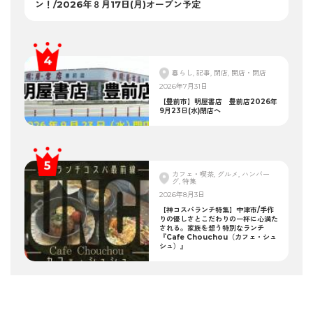
ン！/2026年８月17日(月)オープン予定
暮らし, 記事, 閉店, 開店・閉店
2026年7月31日
【豊前市】明屋書店 豊前店2026年
9月23日(水)閉店へ
カフェ・喫茶, グルメ, ハンバー
グ, 特集
2026年8月3日
【神コスパランチ特集】中津市/手作
りの優しさとこだわりの一杯に心満た
される。家族を想う特別なランチ
『Cafe Chouchou（カフェ・シュ
シュ）』