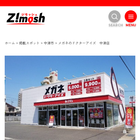
SEARCH
MENU
ホーム
>
掲載スポット
>
中津市
>
メガネのドクターアイズ 中津店