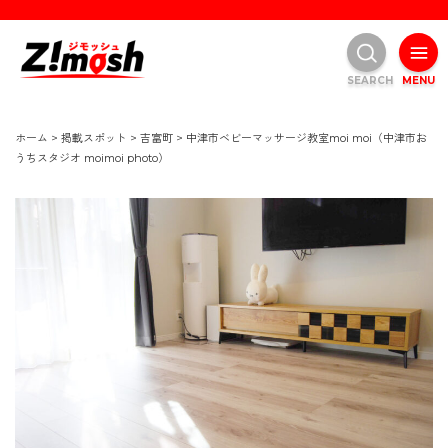
SEARCH
MENU
ホーム
>
掲載スポット
>
吉富町
>
中津市ベビーマッサージ教室moi moi（中津市お
うちスタジオ moimoi photo）