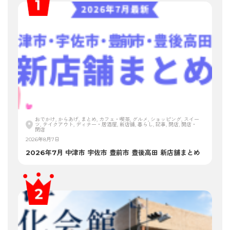
おでかけ, からあげ, まとめ, カフェ・喫茶, グルメ, ショッピング, スイー
ツ, テイクアウト, ディナー・居酒屋, 新店舗, 暮らし, 記事, 閉店, 開店・
閉店
2026年8月7日
2026年7月 中津市 宇佐市 豊前市 豊後高田 新店舗まとめ