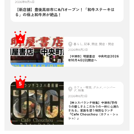
2026年8月4日
【新店舗】豊後高田市に8/1オープン！「和牛ステーキは
る」の極上和牛丼が絶品！
暮らし, 記事, 閉店, 開店・閉店
2026年8月2日
【中津市】明屋書店 中央町店2026
年10月4日(日)閉店へ
カフェ・喫茶, グルメ, ハンバー
グ, 特集
2026年8月3日
【神コスパランチ特集】中津市/手作
りの優しさとこだわりの一杯に心満た
される。家族を想う特別なランチ
『Cafe Chouchou（カフェ・シュ
シュ）』