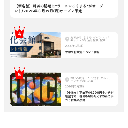
【新店舗】韓丼の跡地に"ラーメンごくまる"がオープ
ン！/2026年８月17日(月)オープン予定
おでかけ, まとめ, イベント, ジ
モッシュPR, 注目記事, 記事
2026年8月3日
中津文化会館イベント情報
お好み焼き・たこ焼き, グルメ,
ランチ, 特集, 記事
2026年7月31日
【中津市】下田亭の1,200円ランチが
凄過ぎる！視界を埋め尽くす15品の手
作り総菜に感動