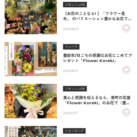
ジモッシュPR
【お花のことなら! 】「フラワー是
木」 のバリエーション豊かなお花で元
気をチャージ（豊前市）
2020.08.03
ニュース
豊前市/日ごろの感謝はお花にこめてプ
レゼント「Flower Koreki」
2023.05.01
ジモッシュPR
真心と感謝を伝えるなら、港町の花屋
「Flower Koreki」のお花で（豊前
市）
2023.01.27
ショッピング