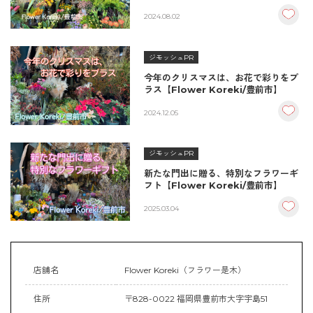
2024.08.02
ジモッシュPR
今年のクリスマスは、お花で彩りをプ
ラス【Flower Koreki/豊前市】
2024.12.05
ジモッシュPR
新たな門出に贈る、特別なフラワーギ
フト【Flower Koreki/豊前市】
2025.03.04
店舗名
Flower Koreki（フラワー是木）
住所
〒828-0022 福岡県豊前市大字宇島51