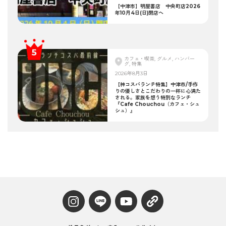
【中津市】明屋書店 中央町店2026
年10月4日(日)閉店へ
カフェ・喫茶, グルメ, ハンバー
グ, 特集
2026年8月3日
【神コスパランチ特集】中津市/手作
りの優しさとこだわりの一杯に心満た
される。家族を想う特別なランチ
『Cafe Chouchou（カフェ・シュ
シュ）』