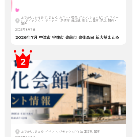
おでかけ, からあげ, まとめ, カフェ・喫茶, グルメ, ショッピング, スイー
ツ, テイクアウト, ディナー・居酒屋, 新店舗, 暮らし, 記事, 閉店, 開店・
閉店
2026年8月7日
2026年7月 中津市 宇佐市 豊前市 豊後高田 新店舗まとめ
おでかけ, まとめ, イベント, ジモッシュPR, 注目記事, 記事