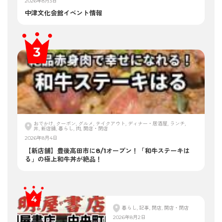
2026年8月3日
中津文化会館イベント情報
おでかけ, クーポン, グルメ, テイクアウト, ディナー・居酒屋, ランチ,
丼, 新店舗, 暮らし, 肉, 開店・閉店
2026年8月4日
【新店舗】豊後高田市に8/1オープン！「和牛ステーキは
る」の極上和牛丼が絶品！
暮らし, 記事, 閉店, 開店・閉店
2026年8月2日