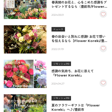
春満開のお花と、心をこめた感謝をプ
レゼントするなら（豊前市/Flower
Koreki）
2024.03.01
ニュース
春の出会いと別れに感謝! お花で想い
を伝えるなら【Flower Koreki/豊前
市】
2022.01.19
ジモッシュPR
感謝の気持ち、お花に添えて
『Flower Koreki』
2024.04.27
ジモッシュPR
夏のフラワーギフトは『Flower
Koreki』へ♪/豊前市