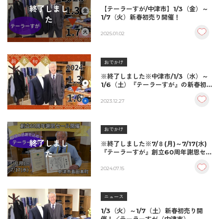
終了しまし
【テーラーすが/中津市】1/3（金）～
1/7（火）新春初売り開催！
た
2025.01.02
おでかけ
※終了しました※中津市/1/3（水）～
1/6（土）『テーラーすが』の新春初
売り開催！
2023.12.27
おでかけ
終了しまし
※終了しました※7/８(月)～7/17(水)
『テーラーすが』創立60周年謝恩セ
た
ール開催！/中津市
2024.07.15
ニュース
1/3（火）～1/7（土）新春初売り開