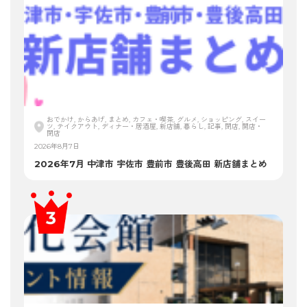
おでかけ, からあげ, まとめ, カフェ・喫茶, グルメ, ショッピング, スイー
ツ, テイクアウト, ディナー・居酒屋, 新店舗, 暮らし, 記事, 閉店, 開店・
閉店
2026年8月7日
2026年7月 中津市 宇佐市 豊前市 豊後高田 新店舗まとめ