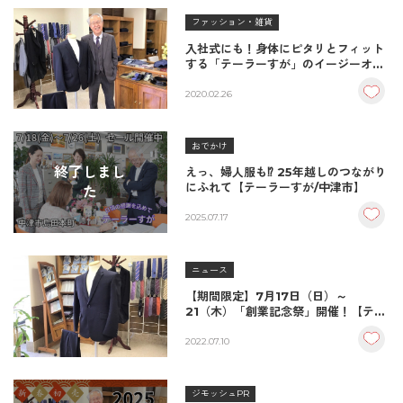
ファッション・雑貨
入社式にも！身体にピタリとフィット
する「テーラーすが」のイージーオー
ダースーツ
2020.02.26
おでかけ
終了しまし
えっ、婦人服も⁉ 25年越しのつながり
にふれて【テーラーすが/中津市】
た
2025.07.17
ニュース
【期間限定】7月17日（日）～
21（木）「創業記念祭」開催！【テー
ラーすが/中津市】
2022.07.10
ジモッシュPR