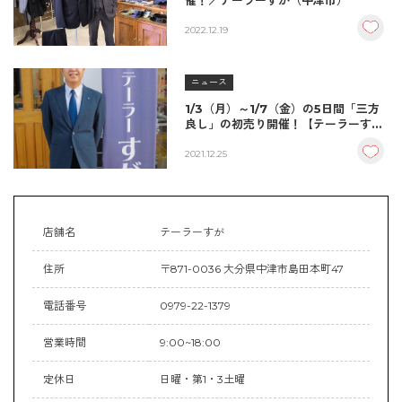
催！／テーラーすが（中津市）
2022.12.19
ニュース
1/3（月）～1/7（金）の5日間「三方
良し」の初売り開催！【テーラーす
が】
2021.12.25
店舗名
テーラーすが
住所
〒871-0036 大分県中津市島田本町47
電話番号
0979-22-1379
営業時間
9:00~18:00
定休日
日曜・第1・3土曜