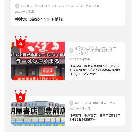
おでかけ, まとめ, イベント, ジモッシュPR, 注目記事, 記事
2026年8月3日
中津文化会館イベント情報
おでかけ, グルメ, ラーメン, 中
華・アジア, 新店舗, 記事, 開
店・閉店
2026年7月30日
【新店舗】韓丼の跡地に"ラーメンご
くまる"がオープン！/2026年８月17
日(月)オープン予定
暮らし, 記事, 閉店, 開店・閉店
2026年7月31日
【豊前市】明屋書店 豊前店2026年
9月23日(水)閉店へ