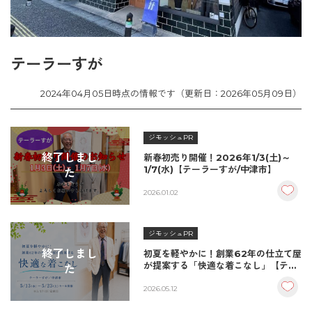
テーラーすが
2024年04月05日時点の情報です（更新日：2026年05月09日）
ジモッシュPR
終了しまし
新春初売り開催！2026年1/3(土)～
1/7(水)【テーラーすが/中津市】
た
2026.01.02
ジモッシュPR
終了しまし
初夏を軽やかに！創業62年の仕立て屋
が提案する「快適な着こなし」【テー
た
ラーすが/中津市】
2026.05.12