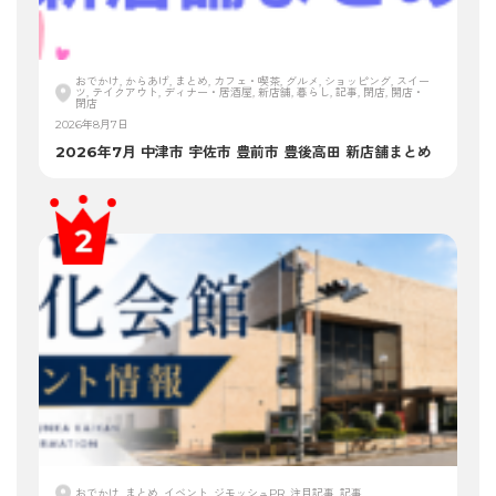
おでかけ, からあげ, まとめ, カフェ・喫茶, グルメ, ショッピング, スイー
ツ, テイクアウト, ディナー・居酒屋, 新店舗, 暮らし, 記事, 閉店, 開店・
閉店
2026年8月7日
2026年7月 中津市 宇佐市 豊前市 豊後高田 新店舗まとめ
おでかけ, まとめ, イベント, ジモッシュPR, 注目記事, 記事