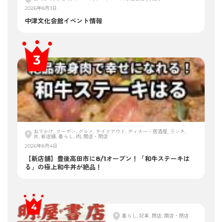
2026年8月3日
中津文化会館イベント情報
おでかけ, クーポン, グルメ, テイクアウト, ディナー・居酒屋, ランチ,
丼, 新店舗, 暮らし, 肉, 開店・閉店
2026年8月4日
【新店舗】豊後高田市に8/1オープン！「和牛ステーキは
る」の極上和牛丼が絶品！
暮らし, 記事, 閉店, 開店・閉店