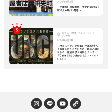
2026年8月2日
【中津市】明屋書店 中央町店2026
年10月4日(日)閉店へ
カフェ・喫茶, グルメ, ハンバー
グ, 特集
2026年8月3日
【神コスパランチ特集】中津市/手作
りの優しさとこだわりの一杯に心満た
される。家族を想う特別なランチ
『Cafe Chouchou（カフェ・シュ
シュ）』