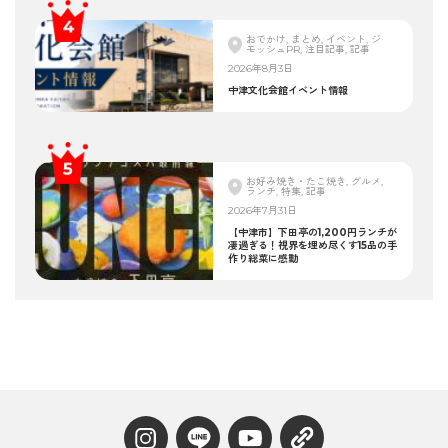
おでかけ, まとめ, イベント, ジ
モッシュPR, 注目記事, 記事
2026年8月3日
中津文化会館イベント情報
お好み焼き・たこ焼き, グルメ,
ランチ, 特集, 記事
2026年7月31日
【中津市】下田亭の1,200円ランチが
凄過ぎる！視界を埋め尽くす15品の手
作り総菜に感動