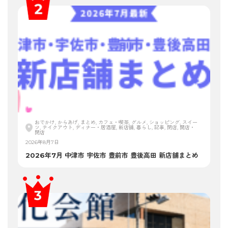
おでかけ, からあげ, まとめ, カフェ・喫茶, グルメ, ショッピング, スイー
ツ, テイクアウト, ディナー・居酒屋, 新店舗, 暮らし, 記事, 閉店, 開店・
閉店
2026年8月7日
2026年7月 中津市 宇佐市 豊前市 豊後高田 新店舗まとめ