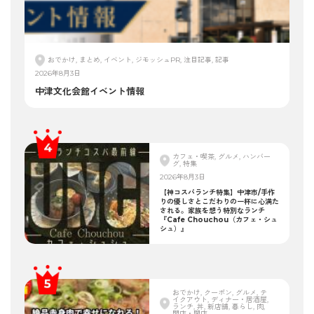
おでかけ, まとめ, イベント, ジモッシュPR, 注目記事, 記事
2026年8月3日
中津文化会館イベント情報
カフェ・喫茶, グルメ, ハンバー
グ, 特集
2026年8月3日
【神コスパランチ特集】中津市/手作
りの優しさとこだわりの一杯に心満た
される。家族を想う特別なランチ
『Cafe Chouchou（カフェ・シュ
シュ）』
おでかけ, クーポン, グルメ, テ
イクアウト, ディナー・居酒屋,
ランチ, 丼, 新店舗, 暮らし, 肉,
開店・閉店