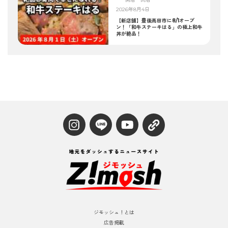
2026年8月4日
【新店舗】豊後高田市に8/1オープ
ン！「和牛ステーキはる」の極上和牛
丼が絶品！
ジモッシュ！とは
広告掲載